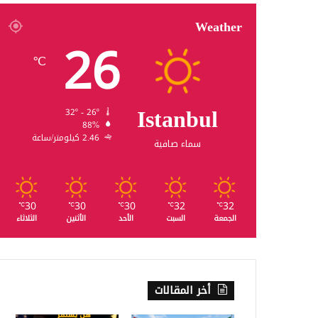
Weather
26
℃
Istanbul
32º - 26º
88%
2.46 كيلومتر/ساعة
سماء صافية
30
30
30
32
32
℃
℃
℃
℃
℃
الجمعة
السبت
الأحد
الأثنين
الثلاثاء
أخر المقالات