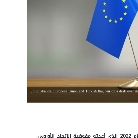
3d illustration. European Union and Turkish flag pair on a desk over 
ناقشت الجمعية العامة للبرلمان الأوروبي تقرير تركيا لعام 2022 الذي أعدته مفوضية الاتحاد الأوروبي.