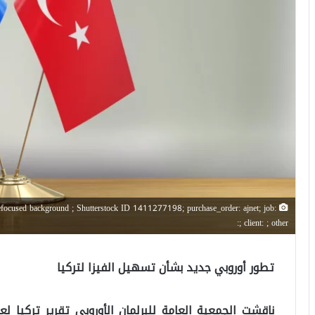
defocused background ; Shutterstock ID 1411277198; purchase_order: ajnet; job:
; client: ; other:
تطور أوروبي جديد بشأن تسهيل الفيزا لتركيا