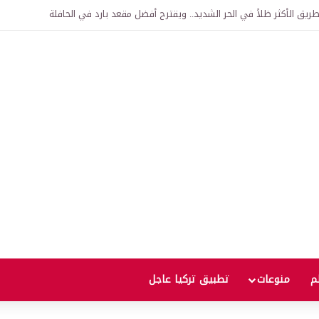
اقية لإنشاء “الجامعة السورية التركية” في دمشق.. منح دراسية واعتراف بالشهادات
لم
منوعات
تطبيق تركيا عاجل