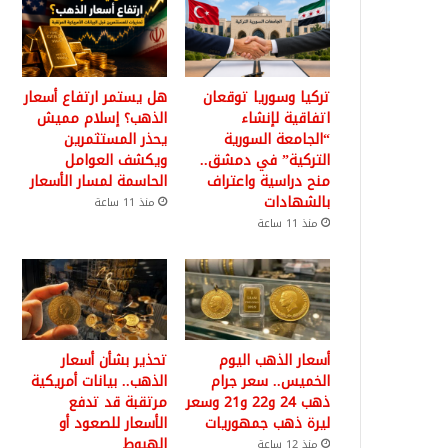
تركيا وسوريا توقعان
هل يستمر ارتفاع أسعار
اتفاقية لإنشاء
الذهب؟ إسلام مميش
“الجامعة السورية
يحذر المستثمرين
التركية” في دمشق..
ويكشف العوامل
منح دراسية واعتراف
الحاسمة لمسار الأسعار
بالشهادات
منذ 11 ساعة
منذ 11 ساعة
أسعار الذهب اليوم
تحذير بشأن أسعار
الخميس.. سعر جرام
الذهب.. بيانات أمريكية
ذهب 24 و22 و21 وسعر
مرتقبة قد تدفع
ليرة ذهب جمهوريات
الأسعار للصعود أو
الهبوط
منذ 12 ساعة