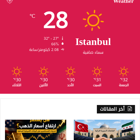
Weather
28
℃
Istanbul
32º - 27º
66%
2.08 كيلومتر/ساعة
سماء صافية
30
30
30
31
32
℃
℃
℃
℃
℃
الجمعة
السبت
الأحد
الأثنين
الثلاثاء
أخر المقالات