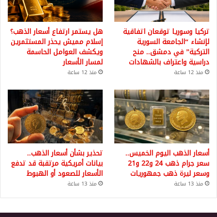
تركيا وسوريا توقعان اتفاقية
هل يستمر ارتفاع أسعار الذهب؟
لإنشاء “الجامعة السورية
إسلام مميش يحذر المستثمرين
التركية” في دمشق.. منح
ويكشف العوامل الحاسمة
دراسية واعتراف بالشهادات
لمسار الأسعار
منذ 12 ساعة
منذ 12 ساعة
أسعار الذهب اليوم الخميس..
تحذير بشأن أسعار الذهب..
سعر جرام ذهب 24 و22 و21
بيانات أمريكية مرتقبة قد تدفع
وسعر ليرة ذهب جمهوريات
الأسعار للصعود أو الهبوط
منذ 13 ساعة
منذ 13 ساعة