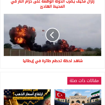
زلزال مخيف يضرب الدولة الواقعة على حزام النار في
المحيط
الهادئ
المحيط الهادئ
شاهد
لحظة
تحطم
طائرة
في
إيطاليا
شاهد لحظة تحطم طائرة في إيطاليا
مقالات ذات صلة