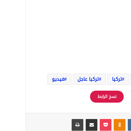
تركيا
تركيا عاجل
فيديو
نسخ الرابط
Odnoklassniki
‫Pocket
مشاركة عبر البريد
طباعة