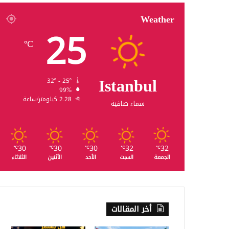
Weather
25
℃
Istanbul
32º - 25º
99%
2.28 كيلومتر/ساعة
سماء صافية
30
30
30
32
32
℃
℃
℃
℃
℃
الجمعة
السبت
الأحد
الأثنين
الثلاثاء
أخر المقالات