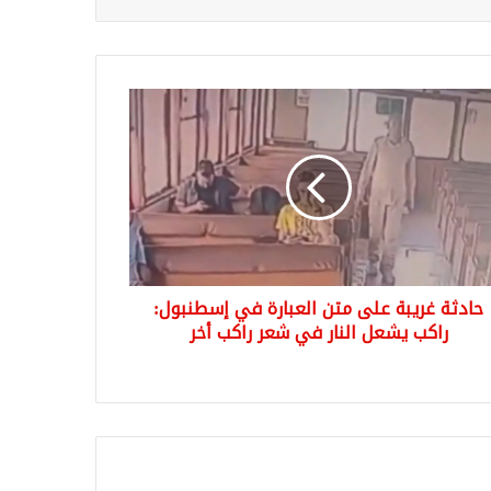
ثة
بة
ارة
نبول:
ب
عل
حادثة غريبة على متن العبارة في إسطنبول:
ر
راكب يشعل النار في شعر راكب أخر
ر
ب