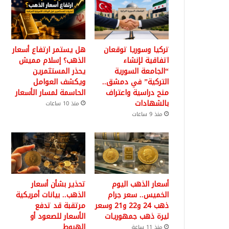
تركيا وسوريا توقعان
هل يستمر ارتفاع أسعار
اتفاقية لإنشاء
الذهب؟ إسلام مميش
“الجامعة السورية
يحذر المستثمرين
التركية” في دمشق..
ويكشف العوامل
منح دراسية واعتراف
الحاسمة لمسار الأسعار
بالشهادات
منذ 10 ساعات
منذ 9 ساعات
أسعار الذهب اليوم
تحذير بشأن أسعار
الخميس.. سعر جرام
الذهب.. بيانات أمريكية
ذهب 24 و22 و21 وسعر
مرتقبة قد تدفع
ليرة ذهب جمهوريات
الأسعار للصعود أو
الهبوط
منذ 11 ساعة