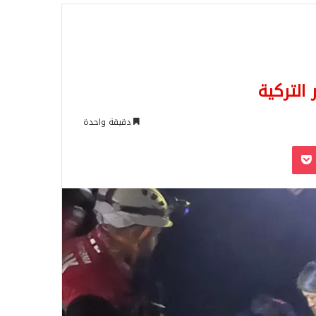
للبحث
التركية
دقيقة واحدة
‫Pocket
Odnoklassn