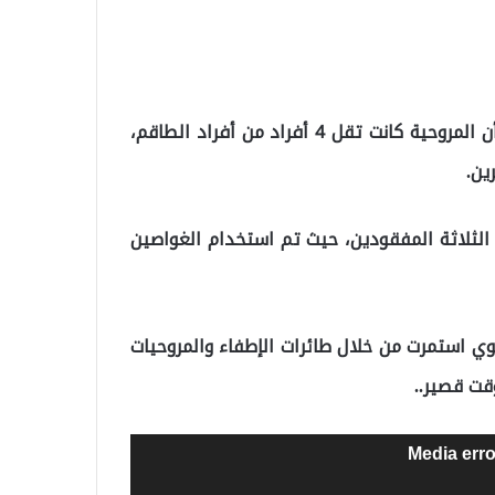
وأعلن وزير الزراعة والغابات إبراهيم يوماقلي في بيان له أن المروحية كانت تقل 4 أفراد من أفراد الطاقم،
ين.
الثلاثة المفقودين، حيث تم استخدام الغواصين
وي استمرت من خلال طائرات الإطفاء والمروحيات
قت قصير..
Media erro