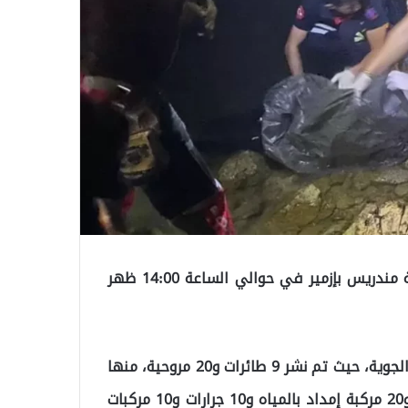
اندلع حريق في منطقة الغابات في منطقة كيلر بمنطقة مندريس بإزمير في حوالي الساعة 14:00 ظهر
تم التدخل في الحريق فورًا من قبل فرق الإطفاء البرية والجوية، حيث تم نشر 9 طائرات و20 مروحية، منها
3 مروحيات للرؤية الليلية، بالإضافة إلى 54 صهريج مياه و20 مركبة إمداد بالمياه و10 جرارات و10 مركبات