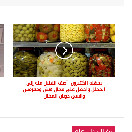
يجهله
حاد
الكثيرون!
غري
أضف
على
القليل
متن
منه
العب
إلى
في
المخلل
إسط
واحصل
راك
على
يش
يجهله الكثيرون! أضف القليل منه إلى
مخلل
النا
هش
المخلل واحصل على مخلل هش ومقرمش
في
ومقرمش
شع
وانسى ذوبان المخلل
وانسى
راك
ذوبان
أخر
المخلل
مقالات ذات صلة