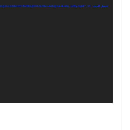
تحميل الملف: https://vcdn1.ensonhaber.com/flv/flvideo/v/2023/09/17/izmirde-yangin-sondurme-helikopteri-tahtali-barajina-dustu_uz8y.mp4?_=1