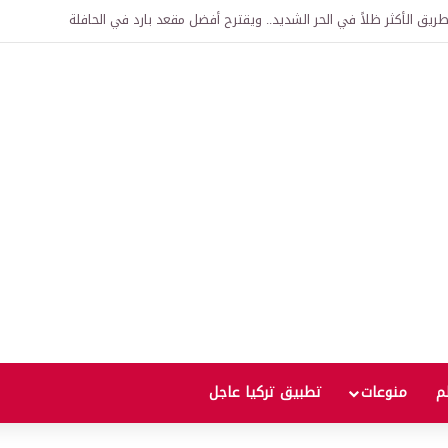
اقية لإنشاء “الجامعة السورية التركية” في دمشق.. منح دراسية واعتراف بالشهادات
لم
منوعات
تطبيق تركيا عاجل