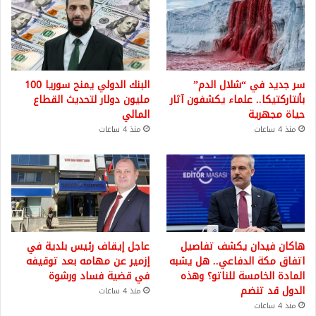
سر جديد في “شلال الدم”
البنك الدولي يمنح سوريا 100
بأنتاركتيكا.. علماء يكشفون آثار
مليون دولار لتحديث القطاع
حياة مجهرية
المالي
منذ 4 ساعات
منذ 4 ساعات
هاكان فيدان يكشف تفاصيل
عاجل إيقاف رئيس بلدية في
اتفاق مكة الدفاعي.. هل يشبه
إزمير عن مهامه بعد توقيفه
المادة الخامسة للناتو؟ وهذه
في قضية فساد ورشوة
الدول قد تنضم
منذ 4 ساعات
منذ 4 ساعات