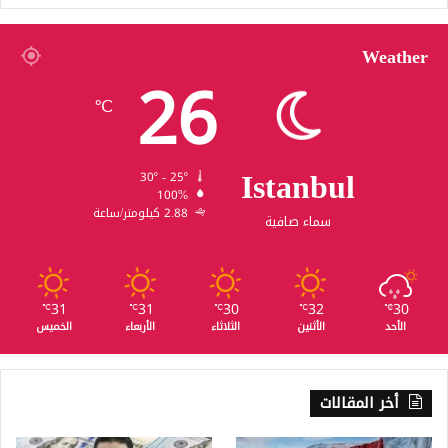
Weather
26
℃
Istanbul
30º - 25º
100%
2.88 كيلومتر/ساعة
سماء صافية
31
31
30
32
30
℃
℃
℃
℃
℃
الأحد
الأثنين
الثلاثاء
الأربعاء
الخميس
أخر المقالات