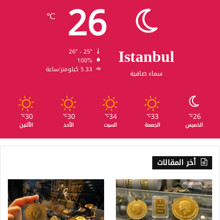
26
℃
Istanbul
26º - 25º
100%
5.33 كيلومتر/ساعة
سماء صافية
30
30
34
33
26
℃
℃
℃
℃
℃
الخميس
الجمعة
السبت
الأحد
الأثنين
أخر المقالات