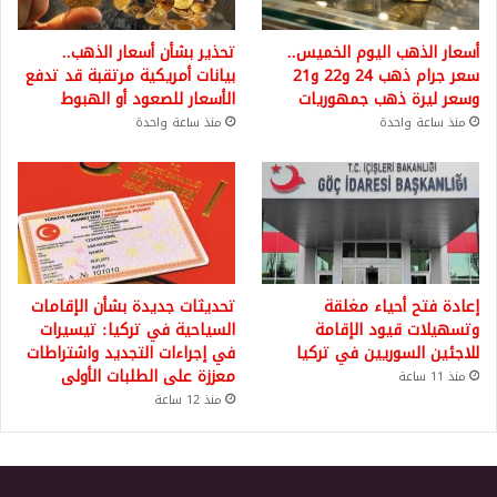
أسعار الذهب اليوم الخميس..
تحذير بشأن أسعار الذهب..
سعر جرام ذهب 24 و22 و21
بيانات أمريكية مرتقبة قد تدفع
وسعر ليرة ذهب جمهوريات
الأسعار للصعود أو الهبوط
منذ ساعة واحدة
منذ ساعة واحدة
إعادة فتح أحياء مغلقة
تحديثات جديدة بشأن الإقامات
وتسهيلات قيود الإقامة
السياحية في تركيا: تيسيرات
للاجئين السوريين في تركيا
في إجراءات التجديد واشتراطات
معززة على الطلبات الأولى
منذ 11 ساعة
منذ 12 ساعة