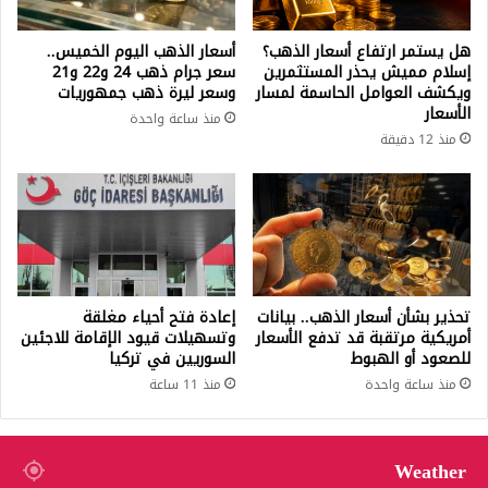
هل يستمر ارتفاع أسعار الذهب؟
أسعار الذهب اليوم الخميس..
إسلام مميش يحذر المستثمرين
سعر جرام ذهب 24 و22 و21
ويكشف العوامل الحاسمة لمسار
وسعر ليرة ذهب جمهوريات
الأسعار
منذ ساعة واحدة
منذ 12 دقيقة
تحذير بشأن أسعار الذهب.. بيانات
إعادة فتح أحياء مغلقة
أمريكية مرتقبة قد تدفع الأسعار
وتسهيلات قيود الإقامة للاجئين
للصعود أو الهبوط
السوريين في تركيا
منذ ساعة واحدة
منذ 11 ساعة
Weather