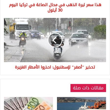
هذا سعر ليرة الذهب في محال الصاغة في تركيا اليوم
اليوم
30
30 أيلول
أيلول
تحذير
"أصفر"
لإسطنبول:
احذروا
الأمطار
الغزيرة
تحذير "أصفر" لإسطنبول: احذروا الأمطار الغزيرة
مقالات ذات صلة