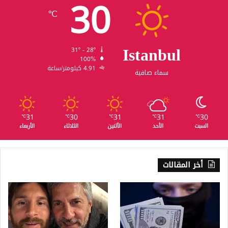
30
℃
Istanbul
31º - 28º
100%
4.91 كيلومتر/ساعة
سماء صافية
31
30
31
31
30
℃
℃
℃
℃
℃
السبت
الأحد
الأثنين
الثلاثاء
الأربعاء
أخر المقالات