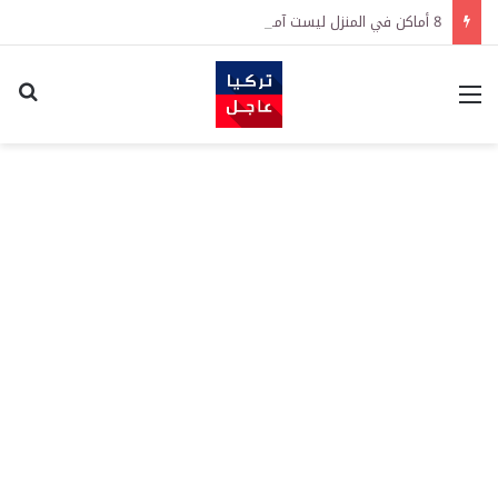
8 أماكن في المنزل ليست آمنة لحفظ النقود
القائمة
اكت