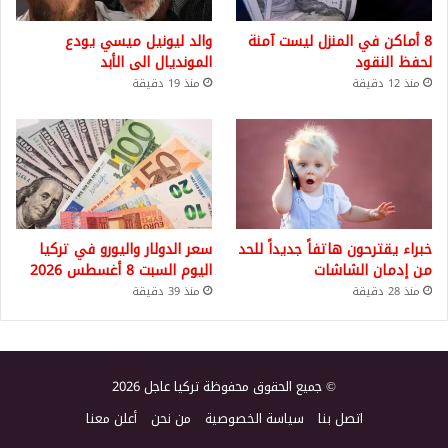
8 أماكن في المنزل ليست آمنة
والد ليونيل ميسي يودع
لحفظ النقود
المونديال الى الأبد
منذ 12 دقيقة
منذ 19 دقيقة
خبراء يقترحون هاتفاً جديداً للحد
سعر الدولار واليورو في تركيا
من إدمان الشاشات
اليوم السبت 8 أغسطس 2026
منذ 28 دقيقة
منذ 39 دقيقة
© جميع الحقوق محفوظة تركيا عاجل 2026
اتصل بنا
سياسة الخصوصية
من نحن
أعلن معنا