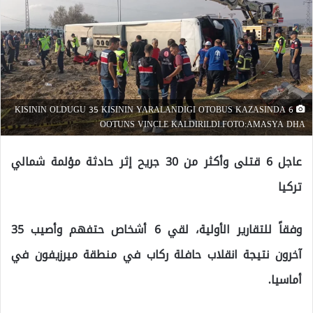
6 KISININ OLDUGU 35 KISININ YARALANDIGI OTOBUS KAZASINDA
OOTUNS VINCLE KALDIRILDI.FOTO:AMASYA DHA
عاجل 6 قتلى وأكثر من 30 جريح إثر حادثة مؤلمة شمالي
تركيا
وفقاً للتقارير الأولية، لقي 6 أشخاص حتفهم وأصيب 35
آخرون نتيجة انقلاب حافلة ركاب في منطقة ميرزيفون في
أماسيا.