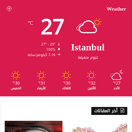
Weather
27
℃
Istanbul
27º - 25º
100%
7.16 كيلومتر/ساعة
غيوم متفرقة
30
31
30
32
27
℃
℃
℃
℃
℃
الأحد
الأثنين
الثلاثاء
الأربعاء
الخميس
أخر المقالات