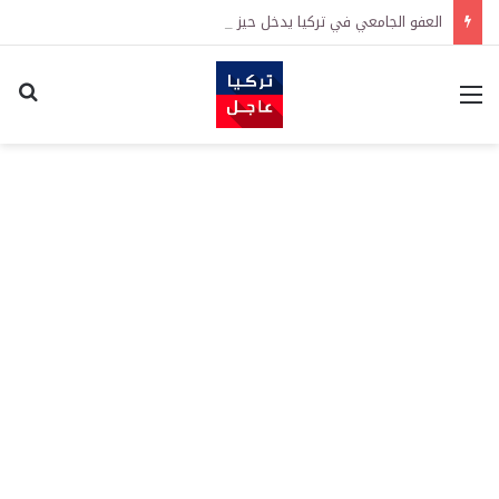
العفو الجامعي في تركيا يدخل حيز التنفيذ رسمياً
القائمة
اكت