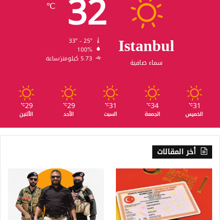
32
℃
Istanbul
33º - 25º
100%
5.73 كيلومتر/ساعة
سماء صافية
29
29
31
34
31
℃
℃
℃
℃
℃
الخميس
الجمعة
السبت
الأحد
الأثنين
أخر المقالات