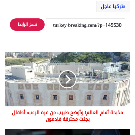
تركيا عاجل
نسخ الرابط
مذبحة
أمام
العالم!
وأوضح
طبيب
من
غزة
الرعب:
أطفال
مذبحة أمام العالم! وأوضح طبيب من غزة الرعب: أطفال
بجثث
محترقة
بجثث محترقة قادمون
قادمون
المحكمة