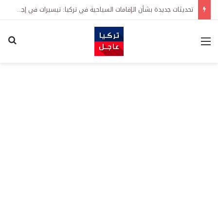
تحديثات جديدة بشأن الإقامات السياحية في تركيا: تيسيرات في إجراءات التجديد واشتراطات معززة على الطلبات الأولى
القائمة
اكت