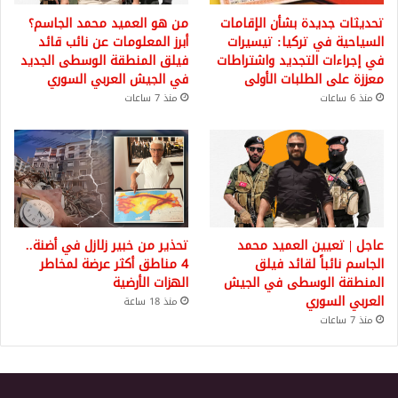
تحديثات جديدة بشأن الإقامات
من هو العميد محمد الجاسم؟
السياحية في تركيا: تيسيرات
أبرز المعلومات عن نائب قائد
في إجراءات التجديد واشتراطات
فيلق المنطقة الوسطى الجديد
معززة على الطلبات الأولى
في الجيش العربي السوري
منذ 6 ساعات
منذ 7 ساعات
عاجل | تعيين العميد محمد
تحذير من خبير زلازل في أضنة..
الجاسم نائباً لقائد فيلق
4 مناطق أكثر عرضة لمخاطر
المنطقة الوسطى في الجيش
الهزات الأرضية
العربي السوري
منذ 18 ساعة
منذ 7 ساعات