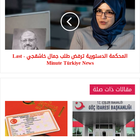
الدستورية
ترفض
طلب
جمال
خاشقجي
-
Last
Minute
المحكمة الدستورية ترفض طلب جمال خاشقجي - Last
Türkiye
Minute Türkiye News
News
مقالات ذات صلة