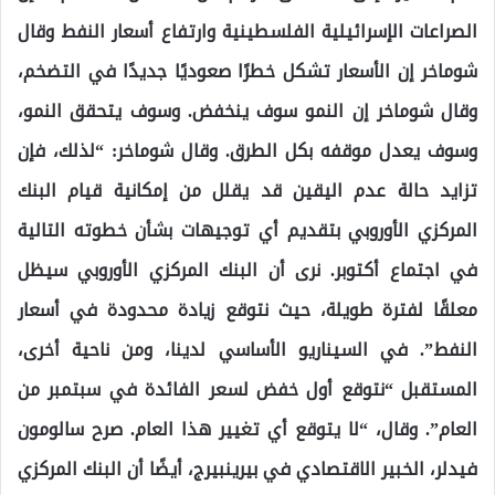
الصراعات الإسرائيلية الفلسطينية وارتفاع أسعار النفط وقال
شوماخر إن الأسعار تشكل خطرًا صعوديًا جديدًا في التضخم،
وقال شوماخر إن النمو سوف ينخفض. وسوف يتحقق النمو،
وسوف يعدل موقفه بكل الطرق. وقال شوماخر: “لذلك، فإن
تزايد حالة عدم اليقين قد يقلل من إمكانية قيام البنك
المركزي الأوروبي بتقديم أي توجيهات بشأن خطوته التالية
في اجتماع أكتوبر. نرى أن البنك المركزي الأوروبي سيظل
معلقًا لفترة طويلة، حيث نتوقع زيادة محدودة في أسعار
النفط”. في السيناريو الأساسي لدينا، ومن ناحية أخرى،
المستقبل “نتوقع أول خفض لسعر الفائدة في سبتمبر من
العام”. وقال، “لا يتوقع أي تغيير هذا العام. صرح سالومون
فيدلر، الخبير الاقتصادي في بيرينبيرج، أيضًا أن البنك المركزي