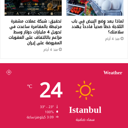
لماذا يعد وضع البيض في باب
تحقيق: شبكة عملات مشفرة
الثلاجة خطأً صحياً فادحاً يهدد
مرتبطة بالمقامرة ساعدت في
سلامتك؟
تحويل 4 مليارات دولار وسط
مزاعم بالالتفاف على العقوبات
منذ 4 أيام
المفروضة على إيران
منذ 4 أيام
Weather
24
℃
Istanbul
33º - 23º
100%
3.09 كيلومتر/ساعة
سماء صافية