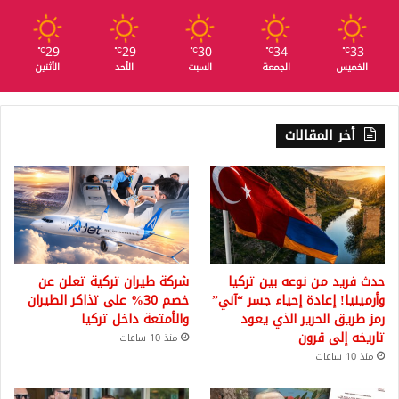
29
29
30
34
33
℃
℃
℃
℃
℃
الخميس
الجمعة
السبت
الأحد
الأثنين
أخر المقالات
حدث فريد من نوعه بين تركيا
شركة طيران تركية تعلن عن
وأرمينيا! إعادة إحياء جسر “آني”
خصم 30% على تذاكر الطيران
رمز طريق الحرير الذي يعود
والأمتعة داخل تركيا
تاريخه إلى قرون
منذ 10 ساعات
منذ 10 ساعات