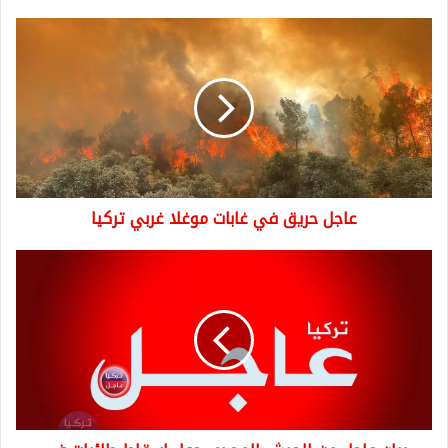
عاجل
حريق
في
غابات
موغلا
غربي
تركيا
عاجل حريق في غابات موغلا غربي تركيا
بيان
عاجل
من
الجيش
المصري
حول
إسقاط
طائرات
في