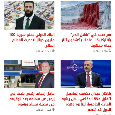
سر جديد في “شلال الدم”
البنك الدولي يمنح سوريا 100
بأنتاركتيكا.. علماء يكشفون آثار
مليون دولار لتحديث القطاع
حياة مجهرية
المالي
منذ 3 ساعات
منذ 3 ساعات
هاكان فيدان يكشف تفاصيل
عاجل إيقاف رئيس بلدية في
اتفاق مكة الدفاعي.. هل يشبه
إزمير عن مهامه بعد توقيفه
المادة الخامسة للناتو؟ وهذه
في قضية فساد ورشوة
الدول قد تنضم
منذ 4 ساعات