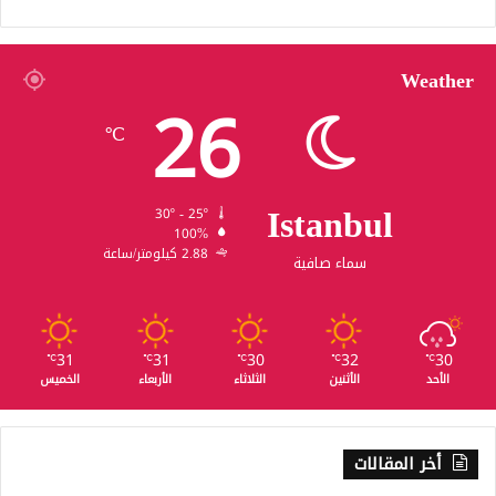
Weather
26
℃
Istanbul
30º - 25º
100%
2.88 كيلومتر/ساعة
سماء صافية
31
31
30
32
30
℃
℃
℃
℃
℃
الأحد
الأثنين
الثلاثاء
الأربعاء
الخميس
أخر المقالات