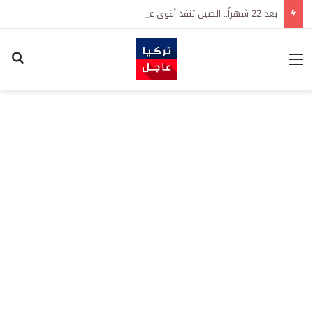
بعد 22 شهراً.. الصين تنفذ أقوى عملية شراء للذهب منذ أكتوبر 2023
القائمة
اكت