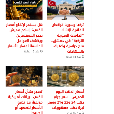
تركيا وسوريا توقعان
هل يستمر ارتفاع أسعار
اتفاقية لإنشاء
الذهب؟ إسلام مميش
“الجامعة السورية
يحذر المستثمرين
التركية” في دمشق..
ويكشف العوامل
منح دراسية واعتراف
الحاسمة لمسار الأسعار
بالشهادات
منذ 15 ساعة
منذ 14 ساعة
أسعار الذهب اليوم
تحذير بشأن أسعار
الخميس.. سعر جرام
الذهب.. بيانات أمريكية
ذهب 24 و22 و21 وسعر
مرتقبة قد تدفع
ليرة ذهب جمهوريات
الأسعار للصعود أو
الهبوط
منذ 16 ساعة