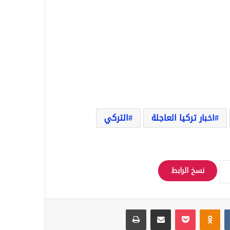
اخبار تركيا العاجلة
التركي
نسخ الرابط
Odnoklassniki
‫Pocket
مشاركة عبر البريد
طباعة