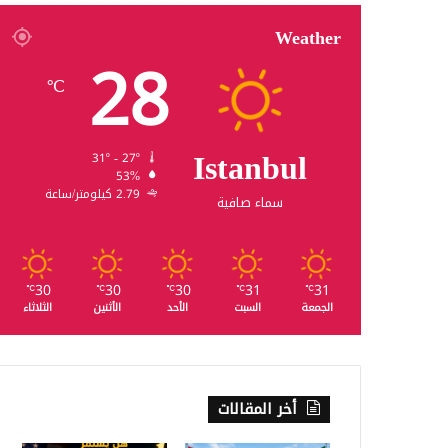
Weather
28
℃
Istanbul
31º - 27º
53%
2.79 كيلومتر/ساعة
سماء صافية
30
30
30
31
31
℃
℃
℃
℃
℃
الجمعة
السبت
الأحد
الأثنين
الثلاثاء
أخر المقالات