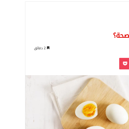
للبحث
صحة؟
2 دقائق
‫Pocket
Odnoklassn