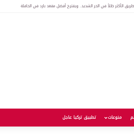
اقية لإنشاء “الجامعة السورية التركية” في دمشق.. منح دراسية واعتراف بالشهادات
لم
منوعات
تطبيق تركيا عاجل