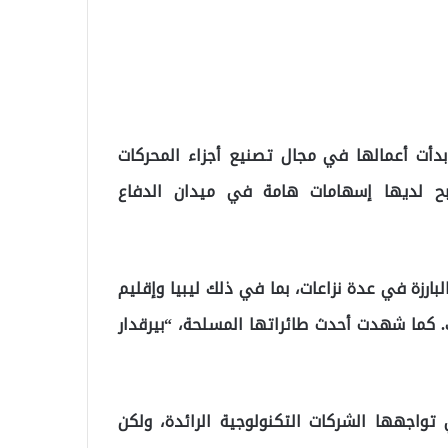
“بايكار تكنولوجي” في عام 1984، وقد بدأت أعمالها في مجال تصنيع أجزاء المحركات
صبح لديها إسهامات هامة في ميدان الدفاع
بارزة في عدة نزاعات، بما في ذلك ليبيا وإقليم
رك. كما شهدت أحدث طائراتها المسلحة، “بيرقدار
واجهها الشركات التكنولوجية الرائدة، ولكن