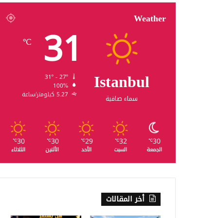
Weather
31
℃
Istanbul
31º - 27º
100%
5.27 كيلومتر/ساعة
سماء صافية
30
30
29
32
30
℃
℃
℃
℃
℃
الجمعة
السبت
الأحد
الأثنين
الثلاثاء
أخر المقالات