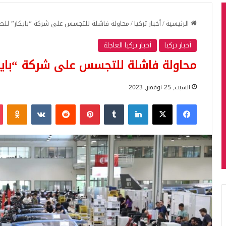
الرئيسية
/
أخبار تركيا
/
محاولة فاشلة للتجسس على شركة “بايكار” للطائ
أخبار تركيا
أخبار تركيا العاجلة
محاولة فاشلة للتجسس على شركة “بايكار
السبت, 25 نوفمبر, 2023
فيسبوك
‫X
لينكدإن
بينتيريست
iki