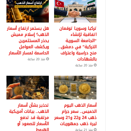
تركيا وسوريا توقعان
هل يستمر ارتفاع أسعار
اتفاقية لإنشاء
الذهب؟ إسلام مميش
“الجامعة السورية
يحذر المستثمرين
التركية” في دمشق..
ويكشف العوامل
منح دراسية واعتراف
الحاسمة لمسار الأسعار
بالشهادات
منذ 20 ساعة
منذ 20 ساعة
أسعار الذهب اليوم
تحذير بشأن أسعار
الخميس.. سعر جرام
الذهب.. بيانات أمريكية
ذهب 24 و22 و21 وسعر
مرتقبة قد تدفع
ليرة ذهب جمهوريات
الأسعار للصعود أو
الهبوط
منذ 21 ساعة