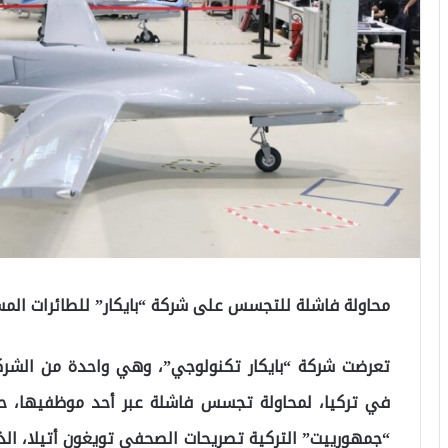
محاولة فاشلة للتجسس على شركة “بايكار” للطائرات المسي
تعرضت شركة “بايكار تكنولوجي”، وهي واحدة من الشركا
في تركيا، لمحاولة تجسس فاشلة عبر أحد موظفيها، 
“جمهورييت” التركية تصريحات الصحفي تويغون أتيلا، الذ