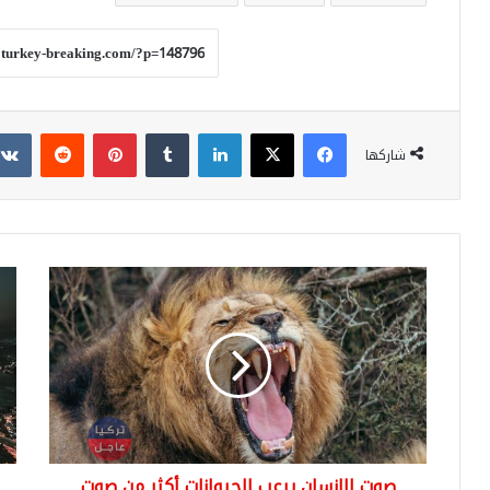
فيسبوك
‫X
لينكدإن
بينتيريست
شاركها
صوت
تقس
الإنسان
وبي
يرعب
وشي
الحيوانات
من
أكثر
أين
من
تأت
صوت
أسم
الأسد
الم
في
صوت الإنسان يرعب الحيوانات أكثر من صوت
اسط