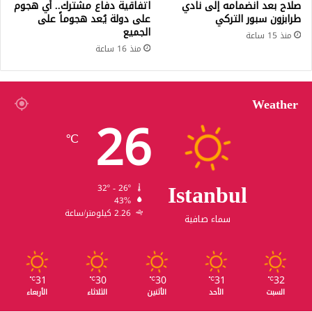
صلاح بعد انضمامه إلى نادي
اتفاقية دفاع مشترك.. أي هجوم
طرابزون سبور التركي
على دولة يُعد هجوماً على
الجميع
منذ 15 ساعة
منذ 16 ساعة
Weather
26
℃
Istanbul
32º - 26º
43%
2.26 كيلومتر/ساعة
سماء صافية
31
30
30
31
32
℃
℃
℃
℃
℃
السبت
الأحد
الأثنين
الثلاثاء
الأربعاء