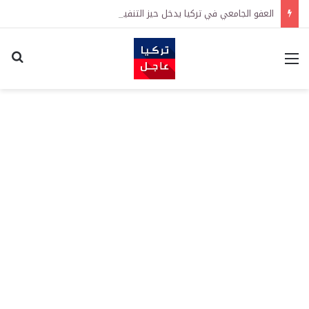
العفو الجامعي في تركيا يدخل حيز التنفيذ رسمياً
القائمة
اكت