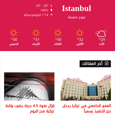
Istanbul
29º - 26º
100%
7.14 كيلومتر/ساعة
غيوم متفرقة
30
31
30
32
29
℃
℃
℃
℃
℃
الأحد
الأثنين
الثلاثاء
الأربعاء
الخميس
أخر المقالات
العفو الجامعي في تركيا يدخل
زلزال بقوة 4.5 درجة يضرب ولاية
حيز التنفيذ رسمياً
تركية فجر اليوم