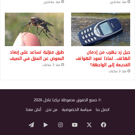
منذ ساعتين
منذ ساعتين
جيل زد يهرب من إدمان
طرق منزلية تساعد على إبعاد
الهاتف.. لماذا تعود الهواتف
البعوض عن المنزل في الصيف
القديمة إلى الواجهة؟
منذ 3 ساعات
منذ 3 ساعات
© جميع الحقوق محفوظة تركيا عاجل 2026
اتصل بنا
سياسة الخصوصية
من نحن
أعلن معنا
‫X
فيسبوك
‫YouTube
انستقرام
‏Google
تيلقرام