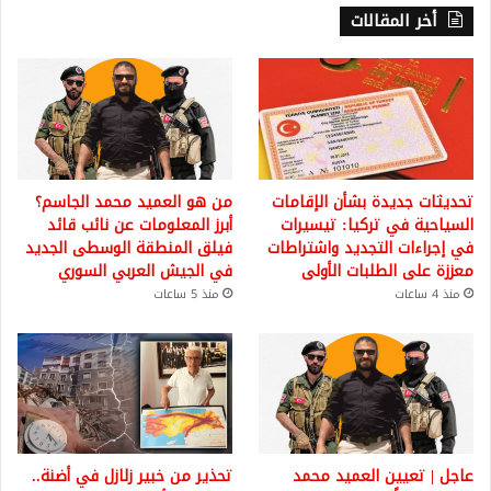
أخر المقالات
تحديثات جديدة بشأن الإقامات
من هو العميد محمد الجاسم؟
السياحية في تركيا: تيسيرات
أبرز المعلومات عن نائب قائد
في إجراءات التجديد واشتراطات
فيلق المنطقة الوسطى الجديد
معززة على الطلبات الأولى
في الجيش العربي السوري
منذ 4 ساعات
منذ 5 ساعات
عاجل | تعيين العميد محمد
تحذير من خبير زلازل في أضنة..