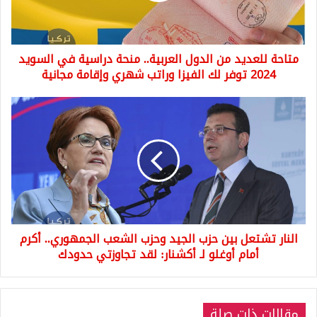
دراسية
في
السويد
متاحة للعديد من الدول العربية.. منحة دراسية في السويد
2024
توفر
2024 توفر لك الفيزا وراتب شهري وإقامة مجانية
لك
الفيزا
النار
وراتب
تشتعل
شهري
بين
وإقامة
حزب
مجانية
الجيد
وحزب
الشعب
الجمهوري..
أكرم
النار تشتعل بين حزب الجيد وحزب الشعب الجمهوري.. أكرم
أمام
أوغلو
أمام أوغلو لـ أكشنار: لقد تجاوزتي حدودك
لـ
أكشنار:
لقد
مقالات ذات صلة
تجاوزتي