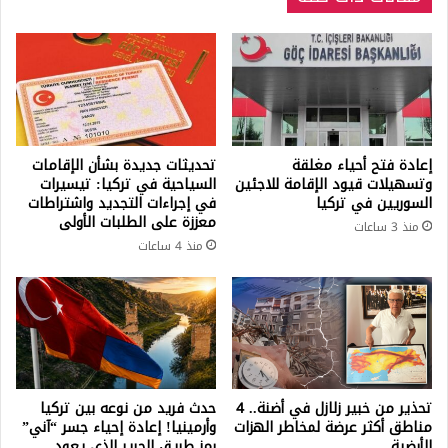
حدودك
إعادة فتح أحياء مغلقة
تحديثات جديدة بشأن الإقامات
وتسهيلات قيود الإقامة للاجئين
السياحية في تركيا: تيسيرات
السوريين في تركيا
في إجراءات التجديد واشتراطات
معززة على الطلبات الأولى
منذ 3 ساعات
منذ 4 ساعات
تحذير من خبير زلازل في أضنة.. 4
حدث فريد من نوعه بين تركيا
مناطق أكثر عرضة لمخاطر الهزات
وأرمينيا! إعادة إحياء جسر “آني”
الأرضية
رمز طريق الحرير الذي يعود