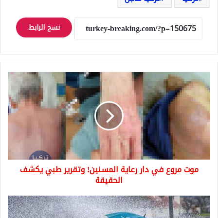
نسخ الرابط
موت
مروع
في
دار
رعاية
المسنين!
وتقرير
طبي
يكشف
موت مروع في دار رعاية المسنين! وتقرير طبي يكشف
الحقيقة
الحقيقة
تحذير
عاجل