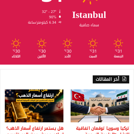
Istanbul
32º - 27º
90%
6.34 كيلومتر/ساعة
سماء صافية
30
30
30
31
31
℃
℃
℃
℃
℃
الجمعة
السبت
الأحد
الأثنين
الثلاثاء
أخر المقالات
تركيا وسوريا توقعان اتفاقية
هل يستمر ارتفاع أسعار الذهب؟