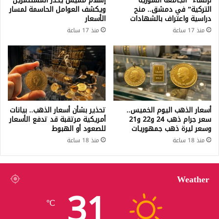
لإنشاء “الجامعة السورية
إسلام مميش يحذر المستثمرين
التركية” في دمشق.. منح
ويكشف العوامل الحاسمة لمسار
دراسية واعتراف بالشهادات
الأسعار
منذ 17 ساعة
منذ 17 ساعة
أسعار الذهب اليوم الخميس..
تحذير بشأن أسعار الذهب.. بيانات
سعر جرام ذهب 24 و22 و21
أمريكية مرتقبة قد تدفع الأسعار
وسعر ليرة ذهب جمهوريات
للصعود أو الهبوط
منذ 18 ساعة
منذ 18 ساعة
Weather
31
℃