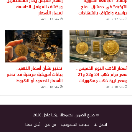
لإنشاء “الجامعة السورية
إسلام مميش يحذر المستثمرين
التركية” في دمشق.. منح
ويكشف العوامل الحاسمة
دراسية واعتراف بالشهادات
لمسار الأسعار
منذ 17 ساعة
منذ 17 ساعة
أسعار الذهب اليوم الخميس..
تحذير بشأن أسعار الذهب..
سعر جرام ذهب 24 و22 و21
بيانات أمريكية مرتقبة قد تدفع
وسعر ليرة ذهب جمهوريات
الأسعار للصعود أو الهبوط
منذ 18 ساعة
منذ 18 ساعة
© جميع الحقوق محفوظة تركيا عاجل 2026
اتصل بنا
سياسة الخصوصية
من نحن
أعلن معنا