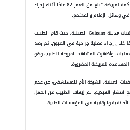
في أحد المستشفيات الصينية. حيث قام طبيب بتوجيه لكمة لمريضة تبلغ من العمر 82 عامًا أثناء إجراء
في وسائل الإعلام والمجتمع.
تبيّن أن الحادثة وقعت في عام 2019 في إحدى مستشفيات مدينة Guigang الصينية، حيث قام الطبيب
ثلاث ضربات لوجه المريضة البالغة من العمر 82 عامًا خلال إجراء عملية جراحية في العيون. تم رصد
لعمليات، وأظهرت المشاهد المروعة الطبيب وهو
المساعدة للمريضة المضرورة.
الحادث، أعلنت مجموعة AIER للمستشفيات العينية، الشركة الأم للمستشفى، عن عدم
ع انتشار الفيديو، تم إيقاف الطبيب عن العمل
الأخلاقية والرقابية في المؤسسات الطبية.