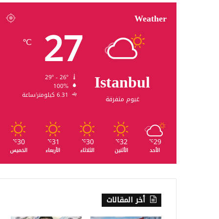
Weather
27
℃
Istanbul
29º - 26º
100%
6.31 كيلومتر/ساعة
غيوم متفرقة
30
31
30
32
29
℃
℃
℃
℃
℃
الأحد
الأثنين
الثلاثاء
الأربعاء
الخميس
أخر المقالات