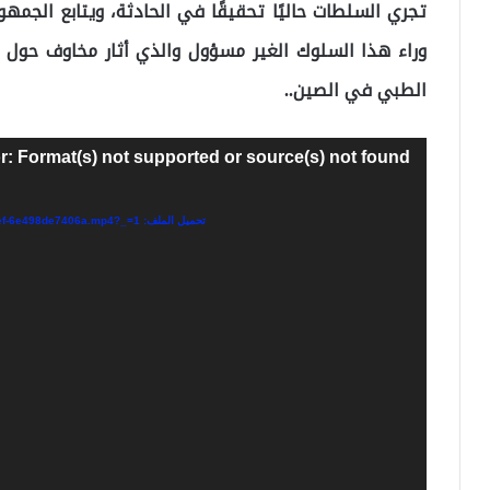
تجري السلطات حاليًا تحقيقًا في الحادثة، ويتابع الجم
وراء هذا السلوك الغير مسؤول والذي أثار مخاوف حول م
الطبي في الصين..
مشغل
r: Format(s) not supported or source(s) not found
الفيديو
تحميل الملف: https://cdn.iha.com.tr/Contents/23-12/22/-f9ad6bf7-ce49-4280-b3ef-6e498de7406a.mp4?_=1