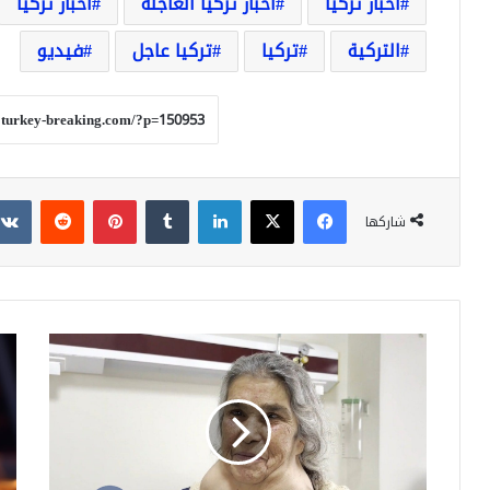
أخبار تركيا
أخبار تركيا العاجلة
اخبار تركيا
التركية
تركيا
تركيا عاجل
فيديو
فيسبوك
‫X
لينكدإن
بينتيريست
شاركها
عاشت
عمل
50
شيب
عام
إينو
مع
تست
ورم
لارت
بوزن
كبي
2
وق