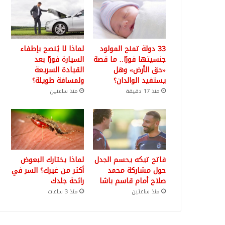
33 دولة تمنح المولود
لماذا لا يُنصح بإطفاء
جنسيتها فورًا.. ما قصة
السيارة فورًا بعد
«حق الأرض» وهل
القيادة السريعة
يستفيد الوالدان؟
ولمسافة طويلة؟
منذ 17 دقيقة
منذ ساعتين
فاتح تيكه يحسم الجدل
لماذا يختارك البعوض
حول مشاركة محمد
أكثر من غيرك؟ السر في
صلاح أمام قاسم باشا
رائحة جلدك
منذ ساعتين
منذ 3 ساعات