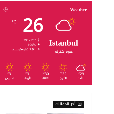
Weather
26
℃
Istanbul
29º - 25º
100%
7.94 كيلومتر/ساعة
غيوم متفرقة
31
31
30
32
29
℃
℃
℃
℃
℃
الأحد
الأثنين
الثلاثاء
الأربعاء
الخميس
أخر المقالات