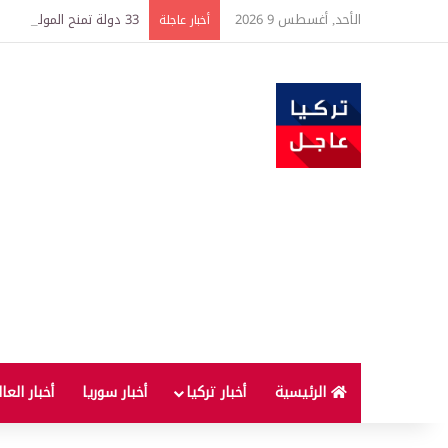
الأحد, أغسطس 9 2026
33 دولة تمنح المولود جنسيتها فورًا.. ما قصة «حق الأرض» وهل يستفيد الوالدان؟
أخبار عاجلة
الرئيسية
أخبار تركيا
أخبار سوريا
أخبار العا