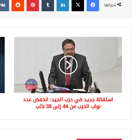
شاركها
استقالة
مت
جديد
يتم
في
تحد
حزب
الحد
الجيد:
الأ
انخفض
للأ
عدد
في
نواب
تركي
الحزب
لعا
استقالة جديد في حزب الجيد: انخفض عدد
من
44
نواب الحزب من 44 إلى 38 نائب
الاج
إلى
الثا
38
وتو
نائب
الزي