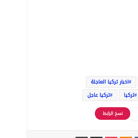
اخبار تركيا العاجلة
تركيا
تركيا عاجل
نسخ الرابط
Odnoklassniki
‫Pocket
مشاركة عبر البريد
طباعة