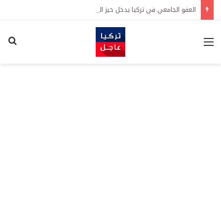
العفو الجامعي في تركيا يدخل حيز التنفيذ رسمياً
القائمة
اكت