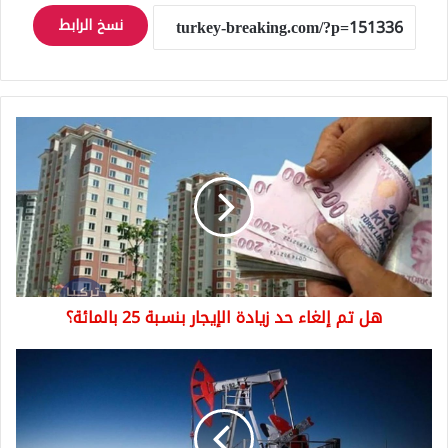
نسخ الرابط
هل
تم
إلغاء
حد
زيادة
الإيجار
بنسبة
25
بالمائة؟
هل تم إلغاء حد زيادة الإيجار بنسبة 25 بالمائة؟
سارق
النفط
السوري
تنظيم
بي