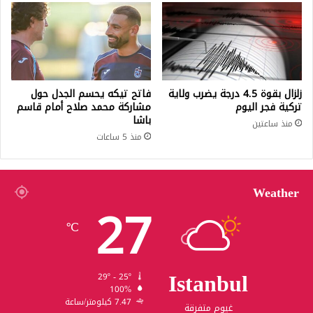
زلزال بقوة 4.5 درجة يضرب ولاية
فاتح تيكه يحسم الجدل حول
تركية فجر اليوم
مشاركة محمد صلاح أمام قاسم
باشا
منذ ساعتين
منذ 5 ساعات
Weather
27
℃
Istanbul
29º - 25º
100%
7.47 كيلومتر/ساعة
غيوم متفرقة