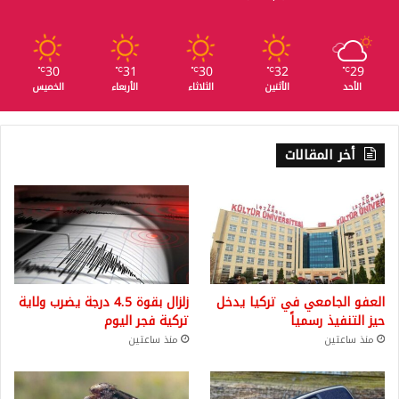
30
31
30
32
29
℃
℃
℃
℃
℃
الأحد
الأثنين
الثلاثاء
الأربعاء
الخميس
أخر المقالات
العفو الجامعي في تركيا يدخل
زلزال بقوة 4.5 درجة يضرب ولاية
حيز التنفيذ رسمياً
تركية فجر اليوم
منذ ساعتين
منذ ساعتين