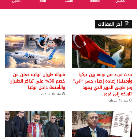
الخميس
الجمعة
السبت
الأحد
الأثنين
أخر المقالات
حدث فريد من نوعه بين تركيا
شركة طيران تركية تعلن عن
وأرمينيا! إعادة إحياء جسر “آني”
خصم 30% على تذاكر الطيران
رمز طريق الحرير الذي يعود
والأمتعة داخل تركيا
تاريخه إلى قرون
منذ 10 ساعات
منذ 10 ساعات