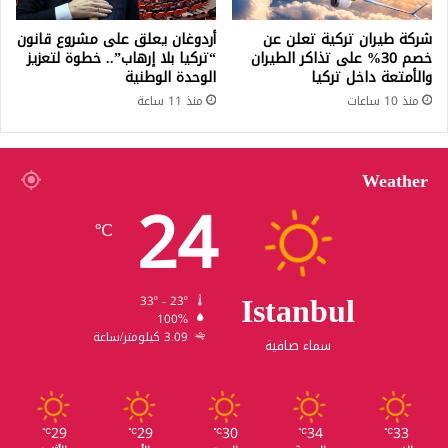
شركة طيران تركية تعلن عن
أردوغان يعلق على مشروع قانون
خصم 30% على تذاكر الطيران
“تركيا بلا إرهاب”.. خطوة لتعزيز
والأمتعة داخل تركيا
الوحدة الوطنية
منذ 10 ساعات
منذ 11 ساعة
Weather
24
℃
Istanbul
33º - 23º
100%
3.09 كيلومتر/ساعة
سماء صافية
29
29
30
34
33
℃
℃
℃
℃
℃