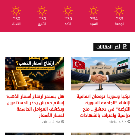
30
30
30
34
33
℃
℃
℃
℃
℃
الجمعة
السبت
الأحد
الأثنين
الثلاثاء
أخر المقالات
تركيا وسوريا توقعان اتفاقية
هل يستمر ارتفاع أسعار الذهب؟
لإنشاء “الجامعة السورية
إسلام مميش يحذر المستثمرين
التركية” في دمشق.. منح
ويكشف العوامل الحاسمة
دراسية واعتراف بالشهادات
لمسار الأسعار
منذ 4 ساعات
منذ 4 ساعات