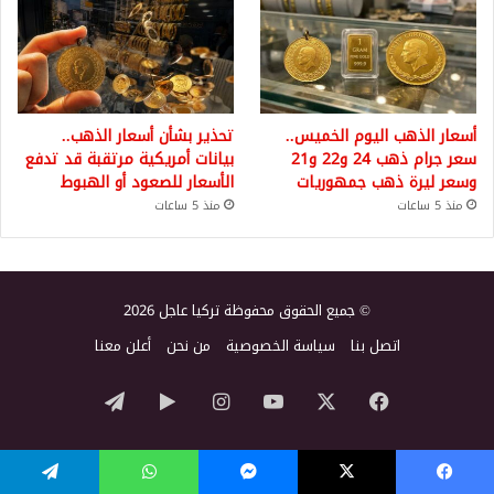
أسعار الذهب اليوم الخميس..
تحذير بشأن أسعار الذهب..
سعر جرام ذهب 24 و22 و21
بيانات أمريكية مرتقبة قد تدفع
وسعر ليرة ذهب جمهوريات
الأسعار للصعود أو الهبوط
منذ 5 ساعات
منذ 5 ساعات
© جميع الحقوق محفوظة تركيا عاجل 2026
اتصل بنا
سياسة الخصوصية
من نحن
أعلن معنا
‫X
فيسبوك
‫YouTube
انستقرام
‏Google
تيلقرام
Play
يسبوك
‫X
ماسنجر
واتساب
تيلقرام