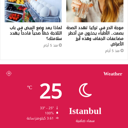
موجة الحر في تركيا تهدد الصحة
لماذا يعد وضع البيض في باب
بصمت.. الأطباء يحذرون من أخطر
الثلاجة خطأً صحياً فادحاً يهدد
مضاعفات الجفاف وهذه أبرز
سلامتك؟
الأعراض
منذ 5 أيام
منذ 5 أيام
Weather
25
℃
Istanbul
33º - 25º
100%
3.61 كيلومتر/ساعة
سماء صافية