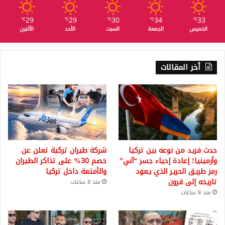
29
29
30
34
33
℃
℃
℃
℃
℃
الخميس
الجمعة
السبت
الأحد
الأثنين
أخر المقالات
حدث فريد من نوعه بين تركيا
شركة طيران تركية تعلن عن
وأرمينيا! إعادة إحياء جسر “آني”
خصم 30% على تذاكر الطيران
رمز طريق الحرير الذي يعود
والأمتعة داخل تركيا
تاريخه إلى قرون
منذ 8 ساعات
منذ 8 ساعات