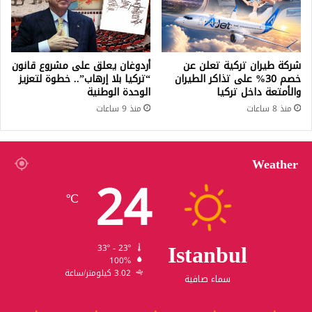
شركة طيران تركية تعلن عن
أردوغان يعلق على مشروع قانون
خصم 30% على تذاكر الطيران
“تركيا بلا إرهاب”.. خطوة لتعزيز
والأمتعة داخل تركيا
الوحدة الوطنية
منذ 8 ساعات
منذ 9 ساعات
Weather
24
℃
Istanbul
33º - 23º
100%
3.02 كيلومتر/ساعة
سماء صافية