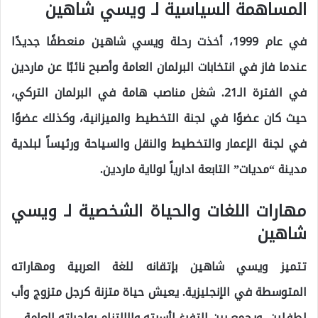
المساهمة السياسية لـ ويسي شاهين
في عام 1999، أخذت رحلة ويسي شاهين منعطفًا جديدًا
عندما فاز في انتخابات البرلمان العامة وأصبح نائبًا عن ماردين
في الفترة الـ21. شغل مناصب هامة في البرلمان التركي،
حيث كان عضوًا في لجنة التخطيط والميزانية، وكذلك عضوًا
في لجنة الإعمار والتخطيط والنقل والسياحة ورئيساً لبلدية
مدينة “مديات” التابعة ادارياً لولاية ماردين.
مهارات اللغات والحياة الشخصية لـ ويسي
شاهين
تتميز ويسي شاهين بإتقانه للغة العربية ومهاراته
المتوسطة في الإنجليزية. يعيش حياة متزنة كرجل متزوج وأب
لطفلين، ويجمع بين التفرغ لأسرته والالتزام بواجباته العامة.