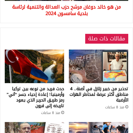
لرئاسة
من هو خالد دوغان مرشح حزب العدالة والتنمية لرئاسة
بلدية
سامسون
بلدية سامسون 2024
2024
مقالات ذات صلة
تحذير من خبير زلازل في أضنة.. 4
حدث فريد من نوعه بين تركيا
مناطق أكثر عرضة لمخاطر الهزات
وأرمينيا! إعادة إحياء جسر “آني”
الأرضية
رمز طريق الحرير الذي يعود
تاريخه إلى قرون
منذ 8 ساعات
منذ 8 ساعات