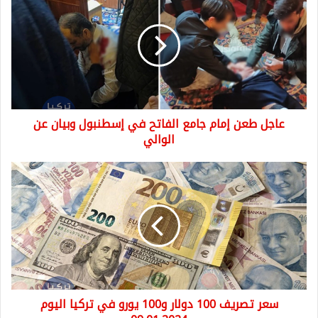
طعن
إمام
جامع
الفاتح
في
إسطنبول
وبيان
عن
عاجل طعن إمام جامع الفاتح في إسطنبول وبيان عن
الوالي
الوالي
سعر
تصريف
100
دولار
و100
يورو
في
تركيا
اليوم
سعر تصريف 100 دولار و100 يورو في تركيا اليوم
09.01.2024