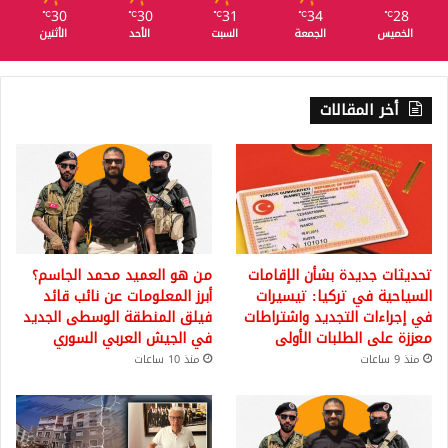
30
30
31
34
28
℃
℃
℃
℃
℃
الخميس
الجمعة
السبت
الأحد
الأثنين
أخر المقالات
تحديثات جديدة بشأن الإقامات
من هو العميد محمد الجاسم؟
السياحية في تركيا: تيسيرات
أبرز المعلومات عن نائب قائد
في إجراءات التجديد واشتراطات
فيلق المنطقة الوسطى الجديد
معززة على الطلبات الأولى
في الجيش العربي السوري
منذ 9 ساعات
منذ 10 ساعات