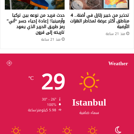
تحذير من خبير زلازل في أضنة.. 4
حدث فريد من نوعه بين تركيا
مناطق أكثر عرضة لمخاطر الهزات
وأرمينيا! إعادة إحياء جسر “آني”
الأرضية
رمز طريق الحرير الذي يعود
تاريخه إلى قرون
منذ 21 ساعة
منذ 21 ساعة
Weather
29
℃
Istanbul
30º - 26º
100%
5.98 كيلومتر/ساعة
سماء صافية