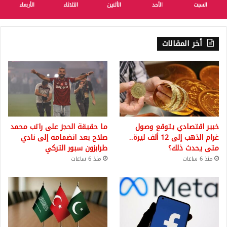
السبت
الأحد
الأثنين
الثلاثاء
الأربعاء
أخر المقالات
خبير اقتصادي يتوقع وصول
ما حقيقة الحجز على راتب محمد
غرام الذهب إلى 12 ألف ليرة..
صلاح بعد انضمامه إلى نادي
متى يحدث ذلك؟
طرابزون سبور التركي
منذ 6 ساعات
منذ 6 ساعات