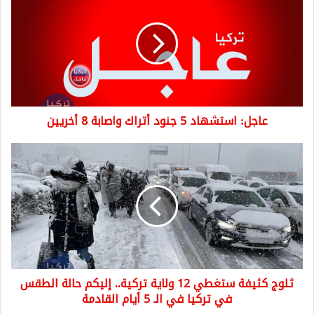
استشهاد
5
جنود
أتراك
واصابة
8
أخريين
عاجل: استشهاد 5 جنود أتراك واصابة 8 أخريين
ثلوج
كثيفة
ستغطي
12
ولاية
تركية..
إليكم
حالة
الطقس
ثلوج كثيفة ستغطي 12 ولاية تركية.. إليكم حالة الطقس
في
تركيا
في تركيا في الـ 5 أيام القادمة
في