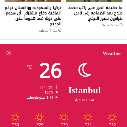
ما حقيقة الحجز على راتب محمد
تركيا والسعودية وباكستان توقع
صلاح بعد انضمامه إلى نادي
اتفاقية دفاع مشترك.. أي هجوم
طرابزون سبور التركي
على دولة يُعد هجوماً على
الجميع
منذ 6 ساعات
منذ 7 ساعات
Weather
26
℃
Istanbul
32º - 25º
100%
1.44 كيلومتر/ساعة
سماء صافية
30
29
30
31
32
℃
℃
℃
℃
℃