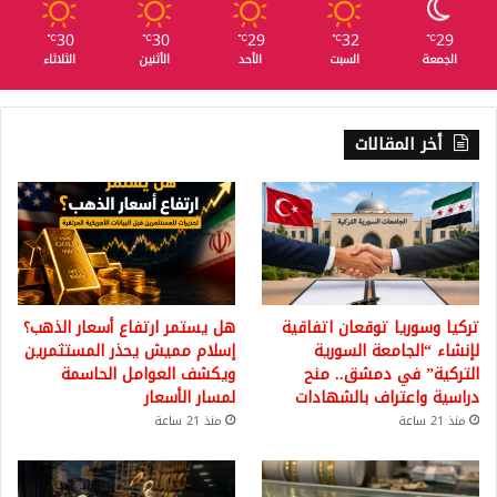
30
30
29
32
29
℃
℃
℃
℃
℃
الجمعة
السبت
الأحد
الأثنين
الثلاثاء
أخر المقالات
تركيا وسوريا توقعان اتفاقية
هل يستمر ارتفاع أسعار الذهب؟
لإنشاء “الجامعة السورية
إسلام مميش يحذر المستثمرين
التركية” في دمشق.. منح
ويكشف العوامل الحاسمة
دراسية واعتراف بالشهادات
لمسار الأسعار
منذ 21 ساعة
منذ 21 ساعة