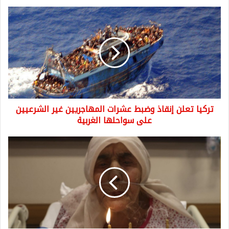
تركيا
تعلن
إنقاذ
وضبط
عشرات
المهاجريين
غير
الشرعيين
على
تركيا تعلن إنقاذ وضبط عشرات المهاجريين غير الشرعيين
سواحلها
الغربية
على سواحلها الغربية
الجدة
التركية
خديجة..
نجت
من
الموت
4
مرات
ومن