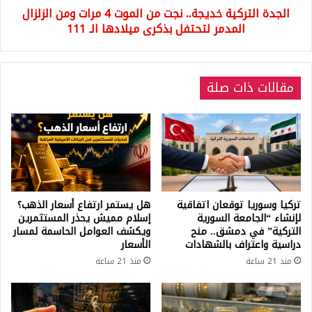
الجدة التركية خديجة.. نجت من الموت 4 مرات ومن الزلزال
الزلزال
المدمر
المدمر لتحتفل بذكرى ميلادها الـ 111
لتحتفل
بذكرى
ميلادها
مقالات ذات صلة
الـ
111
تركيا وسوريا توقعان اتفاقية
هل يستمر ارتفاع أسعار الذهب؟
لإنشاء “الجامعة السورية
إسلام مميش يحذر المستثمرين
التركية” في دمشق.. منح
ويكشف العوامل الحاسمة لمسار
دراسية واعتراف بالشهادات
الأسعار
منذ 21 ساعة
منذ 21 ساعة