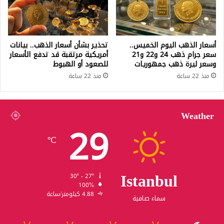
أسعار الذهب اليوم الخميس..
تحذير بشأن أسعار الذهب.. بيانات
سعر جرام ذهب 24 و22 و21
أمريكية مرتقبة قد تدفع الأسعار
وسعر ليرة ذهب جمهوريات
للصعود أو الهبوط
منذ 22 ساعة
منذ 22 ساعة
Weather
29
℃
Istanbul
30º - 27º
100%
4.88 كيلومتر/ساعة
سماء صافية