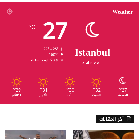
Weather
27
℃
Istanbul
27º - 25º
100%
3.9 كيلومتر/ساعة
سماء صافية
29
31
30
32
27
℃
℃
℃
℃
℃
الجمعة
السبت
الأحد
الأثنين
الثلاثاء
أخر المقالات