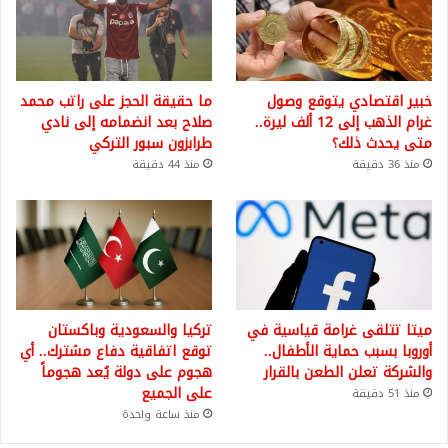
خبير اقتصادي يتوقع وصول
ما حقيقة الحجز على راتب محمد
غرام الذهب إلى 12 ألف ليرة..
صلاح بعد انضمامه إلى نادي
متى يحدث ذلك؟
طرابزون سبور التركي
منذ 36 دقيقة
منذ 44 دقيقة
ميتا تتلقى غرامة قياسية في
تركيا والسعودية وباكستان
أوروبا بسبب حماية الأطفال..
توقع اتفاقية دفاع مشترك.. أي
والشركة تعلن الطعن بالقرار
هجوم على دولة يُعد هجوماً
على الجميع
منذ 51 دقيقة
منذ ساعة واحدة