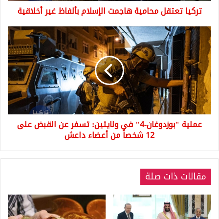
تركيا تعتقل محامية هاجمت الإسلام بألفاظ غير أخلاقية
عملية
"بوزدوغان-4"
في
ولايتين:
تسفر
عن
القبض
على
12
عملية "بوزدوغان-4" في ولايتين: تسفر عن القبض على
شخصاً
من
12 شخصاً من أعضاء داعش
أعضاء
داعش
مقالات ذات صلة