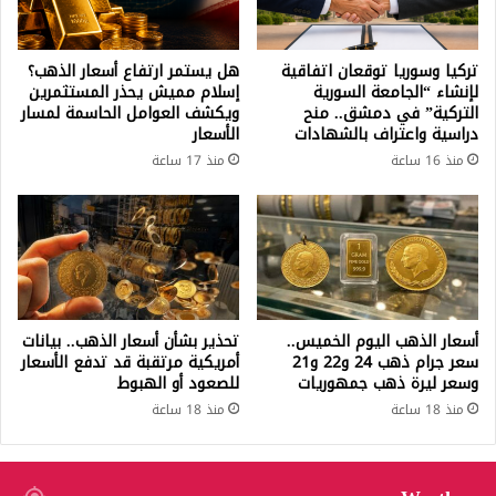
تركيا وسوريا توقعان اتفاقية
هل يستمر ارتفاع أسعار الذهب؟
لإنشاء “الجامعة السورية
إسلام مميش يحذر المستثمرين
التركية” في دمشق.. منح
ويكشف العوامل الحاسمة لمسار
دراسية واعتراف بالشهادات
الأسعار
منذ 16 ساعة
منذ 17 ساعة
أسعار الذهب اليوم الخميس..
تحذير بشأن أسعار الذهب.. بيانات
سعر جرام ذهب 24 و22 و21
أمريكية مرتقبة قد تدفع الأسعار
وسعر ليرة ذهب جمهوريات
للصعود أو الهبوط
منذ 18 ساعة
منذ 18 ساعة