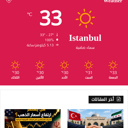
Weather
33
℃
Istanbul
33º - 27º
100%
5.13 كيلومتر/ساعة
سماء صافية
30
30
30
31
33
℃
℃
℃
℃
℃
الجمعة
السبت
الأحد
الأثنين
الثلاثاء
أخر المقالات