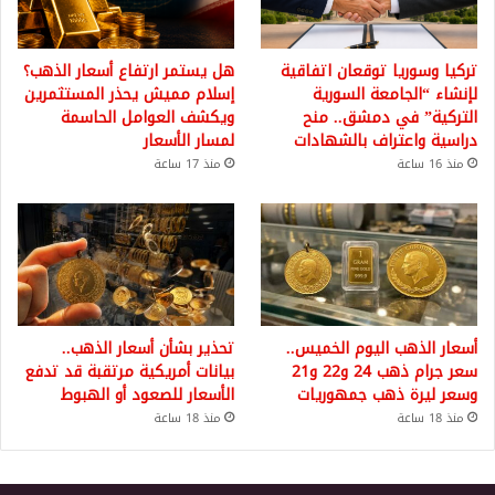
تركيا وسوريا توقعان اتفاقية
هل يستمر ارتفاع أسعار الذهب؟
لإنشاء “الجامعة السورية
إسلام مميش يحذر المستثمرين
التركية” في دمشق.. منح
ويكشف العوامل الحاسمة
دراسية واعتراف بالشهادات
لمسار الأسعار
منذ 16 ساعة
منذ 17 ساعة
أسعار الذهب اليوم الخميس..
تحذير بشأن أسعار الذهب..
سعر جرام ذهب 24 و22 و21
بيانات أمريكية مرتقبة قد تدفع
وسعر ليرة ذهب جمهوريات
الأسعار للصعود أو الهبوط
منذ 18 ساعة
منذ 18 ساعة