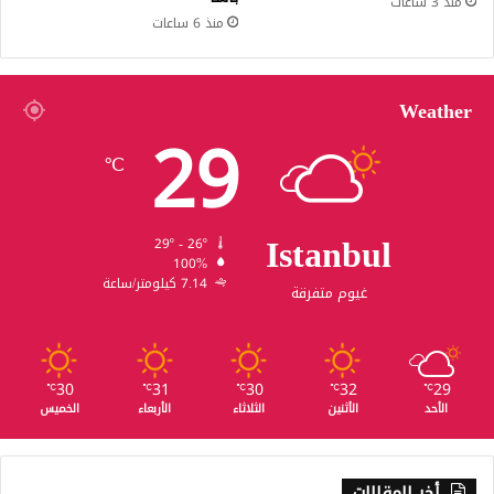
منذ 3 ساعات
منذ 6 ساعات
Weather
29
℃
Istanbul
29º - 26º
100%
7.14 كيلومتر/ساعة
غيوم متفرقة
30
31
30
32
29
℃
℃
℃
℃
℃
الأحد
الأثنين
الثلاثاء
الأربعاء
الخميس
أخر المقالات