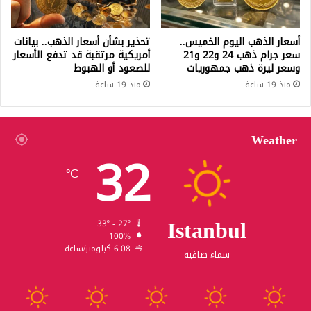
أسعار الذهب اليوم الخميس..
تحذير بشأن أسعار الذهب.. بيانات
سعر جرام ذهب 24 و22 و21
أمريكية مرتقبة قد تدفع الأسعار
وسعر ليرة ذهب جمهوريات
للصعود أو الهبوط
منذ 19 ساعة
منذ 19 ساعة
Weather
32
℃
Istanbul
33º - 27º
100%
6.08 كيلومتر/ساعة
سماء صافية