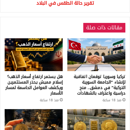
تقرير
تقرير حالة الطقس في البلاد
حالة
الطقس
في
مقالات ذات صلة
البلاد
تركيا وسوريا توقعان اتفاقية
هل يستمر ارتفاع أسعار الذهب؟
لإنشاء “الجامعة السورية
إسلام مميش يحذر المستثمرين
التركية” في دمشق.. منح
ويكشف العوامل الحاسمة لمسار
دراسية واعتراف بالشهادات
الأسعار
منذ 18 ساعة
منذ 18 ساعة