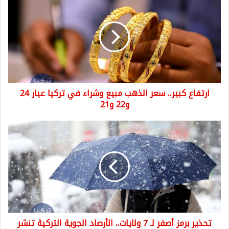
كبير..
سعر
الذهب
مبيع
وشراء
في
تركيا
عيار
ارتفاع كبير.. سعر الذهب مبيع وشراء في تركيا عيار 24
24
و22
و22 و21
و21
تحذير
برمز
أصفر
لـ
7
ولايات..
الأرصاد
الجوية
التركية
تحذير برمز أصفر لـ 7 ولايات.. الأرصاد الجوية التركية تنشر
تنشر