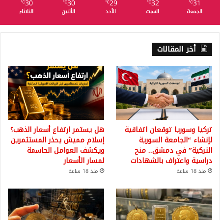
30
30
29
32
31
℃
℃
℃
℃
℃
الجمعة
السبت
الأحد
الأثنين
الثلاثاء
أخر المقالات
تركيا وسوريا توقعان اتفاقية
هل يستمر ارتفاع أسعار الذهب؟
لإنشاء “الجامعة السورية
إسلام مميش يحذر المستثمرين
التركية” في دمشق.. منح
ويكشف العوامل الحاسمة
دراسية واعتراف بالشهادات
لمسار الأسعار
منذ 18 ساعة
منذ 18 ساعة