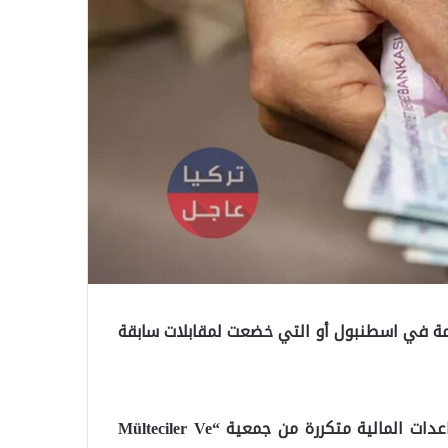
قيمة في اسطنبول أو التي خضعت لمقابلات سابقة
لقد تبين أن العديد من العائلات قد استفادت من المساعدات المالية متكررة من جمعية “Mülteciler Ve