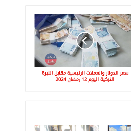
ر
لار
عملات
ئيسية
بل
رة
كية
وم
سعر الدولار والعملات الرئيسية مقابل الليرة
ان
2
التركية اليوم 12 رمضان 2024