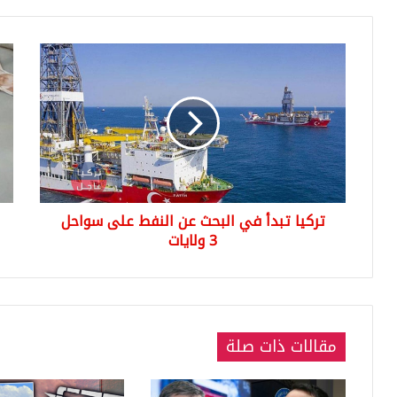
تركيا
سع
تبدأ
الدو
في
وال
البحث
الر
عن
مقا
النفط
اللي
على
التر
سواحل
الي
12
3
تركيا تبدأ في البحث عن النفط على سواحل
ولايات
رمض
3 ولايات
024
مقالات ذات صلة