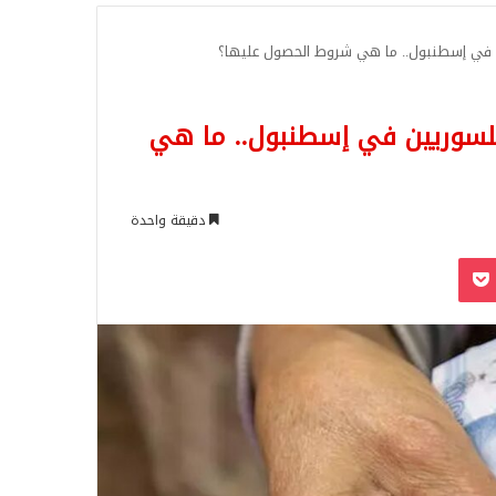
للبحث
 8625 ليرة تركية للسوريين في إسطنبول.. ما هي
دقيقة واحدة
‫Pocket
Odnoklassn