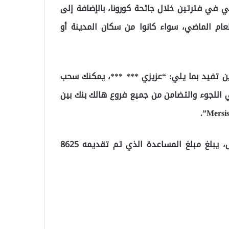
لدعم المالي في فترتين خلال جائحة كورونا، بالإضافة إلى
ام الماضي، سواء كانوا من سكان المدينة أو
 تفيد بما يلي: “عزيزي *** ***، يمكنك سحب
 اللجوء والتضامن من جميع فروع هالك بنك بين
ووفقًا لتجارب المستفيدين والذين استلموا هذه الرسائل، يبلغ مبلغ المساعدة الذي تم تقديمه 8625