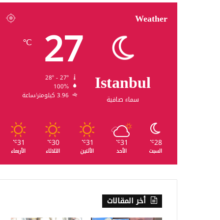
Weather
27
℃
Istanbul
28º - 27º
100%
3.96 كيلومتر/ساعة
سماء صافية
31
30
31
31
28
℃
℃
℃
℃
℃
السبت
الأحد
الأثنين
الثلاثاء
الأربعاء
أخر المقالات