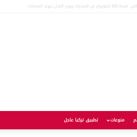
ليا.. تصادم 13 سيارة وإصابة 3 أشخاص (فيديو)
لم
منوعات
تطبيق تركيا عاجل