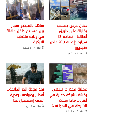
دخان حريق يتسبب
شاهد بالفيديو شجار
بكارثة على طريق
بين مسنين داخل حافلة
أنطاليا.. تصادم 13
في ولاية ملاطية
سيارة وإصابة 3 أشخاص
التركية
(فيديو)
منذ 14 دقيقة
منذ 7 دقائق
عملية مخدرات تنتهي
بعد موجة الحر الخانقة..
بكشف شبكة دعارة في
أمطار وعواصف رعدية
أنقرة.. ماذا وجدت
تضرب إسطنبول غداً
الشرطة في الهواتف؟
منذ ساعتين
منذ 17 دقيقة