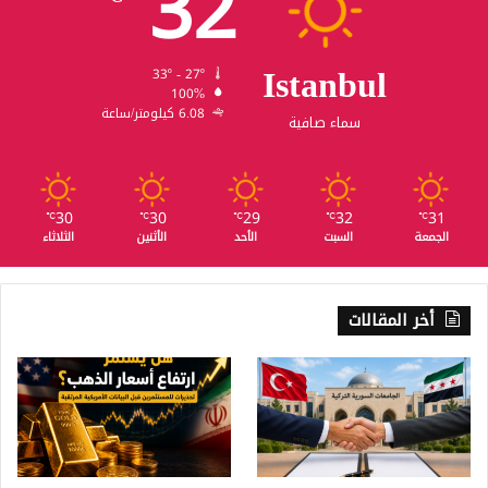
32
Istanbul
33º - 27º
100%
6.08 كيلومتر/ساعة
سماء صافية
30
30
29
32
31
℃
℃
℃
℃
℃
الجمعة
السبت
الأحد
الأثنين
الثلاثاء
أخر المقالات