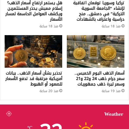
تركيا وسوريا توقعان اتفاقية
هل يستمر ارتفاع أسعار الذهب؟
لإنشاء “الجامعة السورية
إسلام مميش يحذر المستثمرين
التركية” في دمشق.. منح
ويكشف العوامل الحاسمة لمسار
دراسية واعتراف بالشهادات
الأسعار
منذ 18 ساعة
منذ 18 ساعة
أسعار الذهب اليوم الخميس..
تحذير بشأن أسعار الذهب.. بيانات
سعر جرام ذهب 24 و22 و21
أمريكية مرتقبة قد تدفع الأسعار
وسعر ليرة ذهب جمهوريات
للصعود أو الهبوط
منذ 19 ساعة
منذ 20 ساعة
Weather
℃