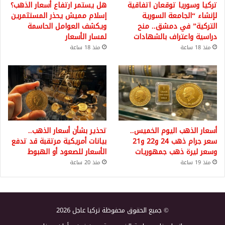
تركيا وسوريا توقعان اتفاقية
هل يستمر ارتفاع أسعار الذهب؟
لإنشاء “الجامعة السورية
إسلام مميش يحذر المستثمرين
التركية” في دمشق.. منح
ويكشف العوامل الحاسمة
دراسية واعتراف بالشهادات
لمسار الأسعار
منذ 18 ساعة
منذ 18 ساعة
أسعار الذهب اليوم الخميس..
تحذير بشأن أسعار الذهب..
سعر جرام ذهب 24 و22 و21
بيانات أمريكية مرتقبة قد تدفع
وسعر ليرة ذهب جمهوريات
الأسعار للصعود أو الهبوط
منذ 19 ساعة
منذ 20 ساعة
© جميع الحقوق محفوظة تركيا عاجل 2026