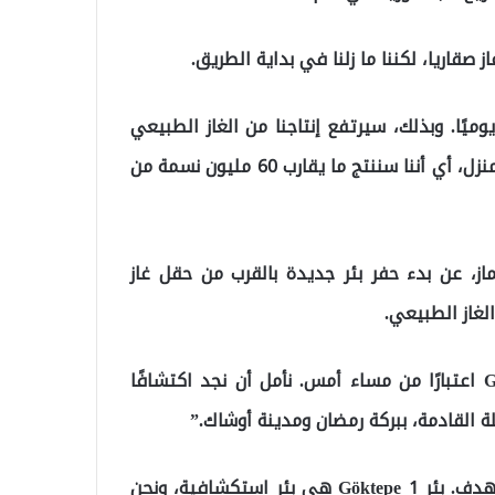
ك إلى 40 مليون متر مكعب يوميًا. وبذلك، سيرتفع إنتاجنا من الغاز الطبيعي
هناك، الذي يكفي اليوم 1.4 مليون منزل، إلى 15 مليون منزل، أي أننا سننتج ما يقارب 60 مليون نسمة من
ماز، عن بدء حفر بئر جديدة بالقرب من حقل غاز
لغاز الطبيعي.
وقال الوزير دونماز: “بدأنا حفر بئر جديدة باسم Göktepe 1 اعتبارًا من مساء أمس. نأمل أن نجد اكتشافًا
يلة القادمة، ببركة رمضان ومدينة أوشاك.”
وأضاف: “ستكون كل جهودنا وطاقتنا موجهة نحو هذا الهدف. بئر Göktepe 1 هي بئر استكشافية، ونحن