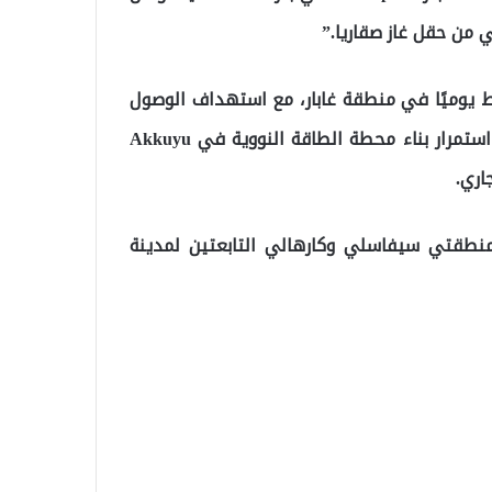
 من حقل غاز صقاريا.”
إنتاج 37 ألف برميل من النفط يوميًا في منطقة غابار، مع استهداف الوصول
إلى 100 ألف برميل بحلول نهاية العام. كما أكد على أن استمرار بناء محطة الطاقة النووية في Akkuyu
اري.
د منطقتي سيفاسلي وكارهالي التابعتين لمدينة