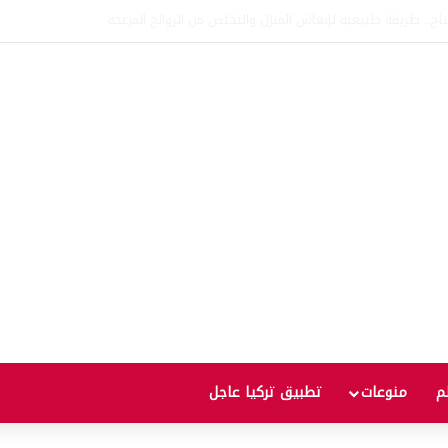
اتفاقية الدفاع بين تركيا والسعودية وباكستان.. ما الهدف من التحالف الثلاثي؟
لم
منوعات
تطبيق تركيا عاجل