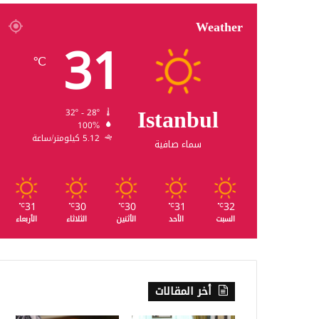
Weather
31
℃
Istanbul
32º - 28º
100%
5.12 كيلومتر/ساعة
سماء صافية
31
30
30
31
32
℃
℃
℃
℃
℃
السبت
الأحد
الأثنين
الثلاثاء
الأربعاء
أخر المقالات