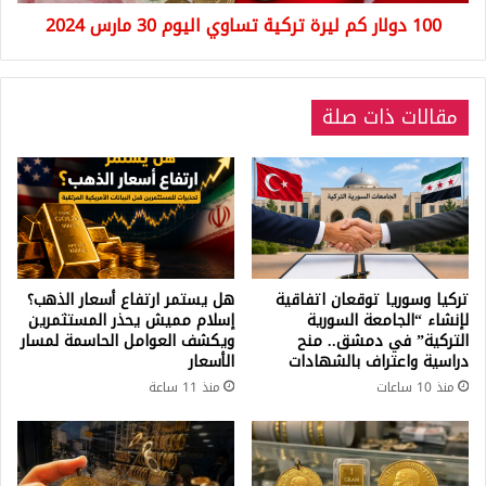
مارس
100 دولار كم ليرة تركية تساوي اليوم 30 مارس 2024
2024
مقالات ذات صلة
تركيا وسوريا توقعان اتفاقية
هل يستمر ارتفاع أسعار الذهب؟
لإنشاء “الجامعة السورية
إسلام مميش يحذر المستثمرين
التركية” في دمشق.. منح
ويكشف العوامل الحاسمة لمسار
دراسية واعتراف بالشهادات
الأسعار
منذ 10 ساعات
منذ 11 ساعة