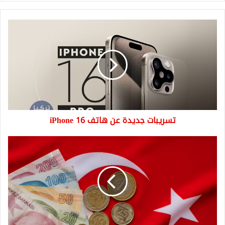
تسريبات
جديدة
عن
هاتف
iPhone
16
تسريبات جديدة عن هاتف iPhone 16
100
دولار
كم
ليرة
تركية
تساوي
اليوم
30