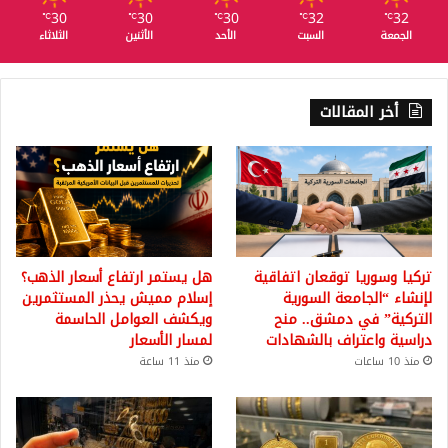
30
30
30
32
32
℃
℃
℃
℃
℃
الجمعة
السبت
الأحد
الأثنين
الثلاثاء
أخر المقالات
تركيا وسوريا توقعان اتفاقية
هل يستمر ارتفاع أسعار الذهب؟
لإنشاء “الجامعة السورية
إسلام مميش يحذر المستثمرين
التركية” في دمشق.. منح
ويكشف العوامل الحاسمة
دراسية واعتراف بالشهادات
لمسار الأسعار
منذ 10 ساعات
منذ 11 ساعة