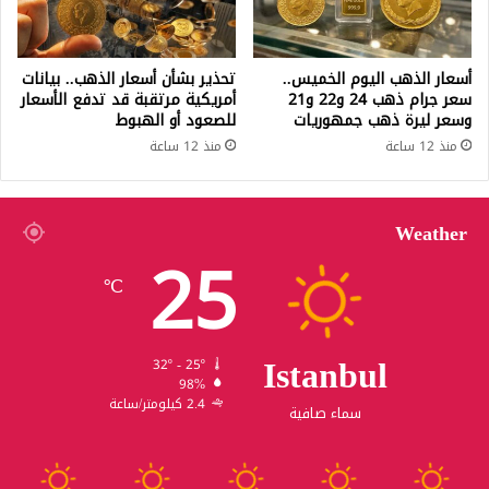
أسعار الذهب اليوم الخميس..
تحذير بشأن أسعار الذهب.. بيانات
سعر جرام ذهب 24 و22 و21
أمريكية مرتقبة قد تدفع الأسعار
وسعر ليرة ذهب جمهوريات
للصعود أو الهبوط
منذ 12 ساعة
منذ 12 ساعة
Weather
25
℃
Istanbul
32º - 25º
98%
2.4 كيلومتر/ساعة
سماء صافية