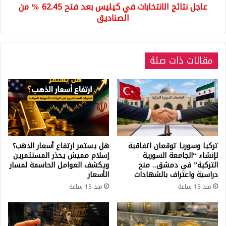
عاجل نتائج الانتخابات في كيليس بعد فتح 62.45 % من
من
الصناديق
الصناديق
مقالات ذات صلة
تركيا وسوريا توقعان اتفاقية
هل يستمر ارتفاع أسعار الذهب؟
لإنشاء “الجامعة السورية
إسلام مميش يحذر المستثمرين
التركية” في دمشق.. منح
ويكشف العوامل الحاسمة لمسار
دراسية واعتراف بالشهادات
الأسعار
منذ 15 ساعة
منذ 15 ساعة