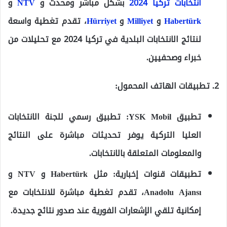
انتخابات تركيا 2024
بشكل مباشر ومحدث و
NTV
و
Habertürk
و
Milliyet
و
Hürriyet
، تقدم تغطية واسعة
لنتائج الانتخابات البلدية في تركيا 2024 مع تحليلات من
خبراء وصحفيين.
2. تطبيقات الهاتف المحمول:
تطبيق YSK Mobil:
تطبيق رسمي للجنة الانتخابات
العليا التركية يوفر تحديثات مباشرة على النتائج
والمعلومات المتعلقة بالانتخابات.
تطبيقات قنوات إخبارية:
مثل Habertürk و NTV و
Anadolu Ajansı، تقدم تغطية مباشرة للانتخابات مع
إمكانية تلقي الإشعارات الفورية عند صدور نتائج جديدة.