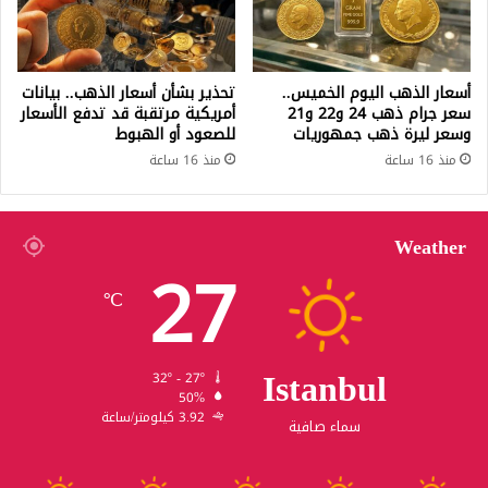
أسعار الذهب اليوم الخميس..
تحذير بشأن أسعار الذهب.. بيانات
سعر جرام ذهب 24 و22 و21
أمريكية مرتقبة قد تدفع الأسعار
وسعر ليرة ذهب جمهوريات
للصعود أو الهبوط
منذ 16 ساعة
منذ 16 ساعة
Weather
27
℃
Istanbul
32º - 27º
50%
3.92 كيلومتر/ساعة
سماء صافية