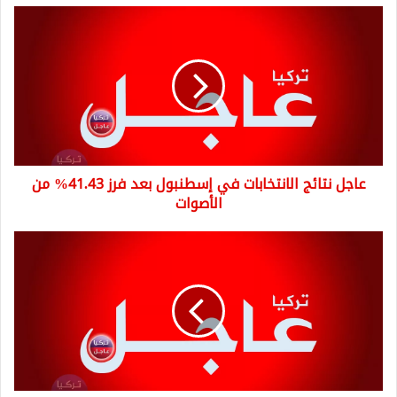
عاجل
نتائج
الانتخابات
في
إسطنبول
بعد
فرز
41.43%
من
عاجل نتائج الانتخابات في إسطنبول بعد فرز 41.43% من
الأصوات
الأصوات
عاجل
نتائج
الانتخابات
في
كيليس
بعد
فتح
62.45
%