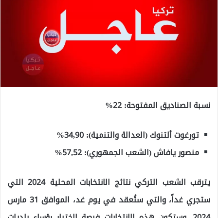
نسبة الصناديق المفتوحة: 22%
تورغوت ألتنوك (العدالة والتنمية): 34,90%
منصور يافاش (الشعب الجمهوري): 57,52%
يترقب الشعب التركي نتائج الانتخابات المحلية 2024 التي
ستجري غداً، والتي ستُعقد في يوم غد، الموافق 31 مارس
2024. وستكون هذه الانتخابات فرصة لاختيار رؤساء بلديات