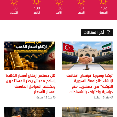
30
30
30
31
32
℃
℃
℃
℃
℃
الجمعة
السبت
الأحد
الأثنين
الثلاثاء
أخر المقالات
تركيا وسوريا توقعان اتفاقية
هل يستمر ارتفاع أسعار الذهب؟
لإنشاء “الجامعة السورية
إسلام مميش يحذر المستثمرين
التركية” في دمشق.. منح
ويكشف العوامل الحاسمة
دراسية واعتراف بالشهادات
لمسار الأسعار
منذ 15 ساعة
منذ 15 ساعة