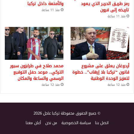
رمز طريق الحرير الذي يعود
والأمتعة داخل تركيا
تاريخه إلى قرون
منذ 11 ساعة
منذ 11 ساعة
أردوغان يعلق على مشروع
محمد صلاح في طرابزون سبور
قانون “تركيا بلا إرهاب”.. خطوة
التركي.. موعد حفل التوقيع
لتعزيز الوحدة الوطنية
الرسمي والساعة والمكان
منذ 12 ساعة
منذ 12 ساعة
© جميع الحقوق محفوظة تركيا عاجل 2026
اتصل بنا
سياسة الخصوصية
من نحن
أعلن معنا