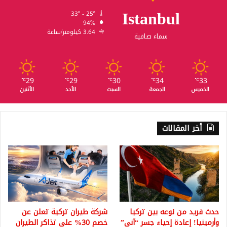
Istanbul
33º - 25º
94%
3.64 كيلومتر/ساعة
سماء صافية
29
29
30
34
33
℃
℃
℃
℃
℃
الخميس
الجمعة
السبت
الأحد
الأثنين
أخر المقالات
حدث فريد من نوعه بين تركيا
شركة طيران تركية تعلن عن
وأرمينيا! إعادة إحياء جسر “آني”
خصم 30% على تذاكر الطيران