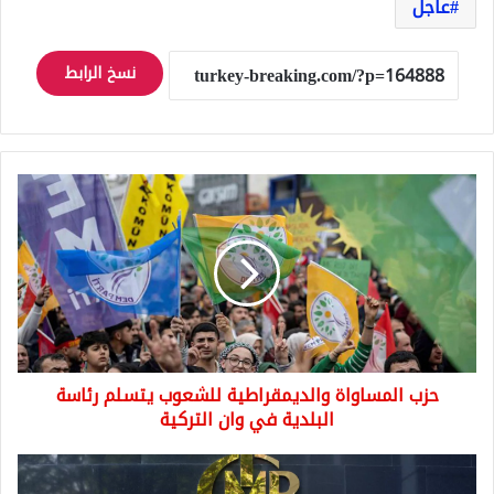
عاجل
نسخ الرابط
حزب
المساواة
والديمقراطية
للشعوب
يتسلم
رئاسة
البلدية
في
وان
حزب المساواة والديمقراطية للشعوب يتسلم رئاسة
التركية
البلدية في وان التركية
البنك
المركزي