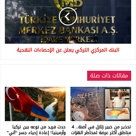
التركي
يعلن
عن
الإحصاءات
النقدية
البنك المركزي التركي يعلن عن الإحصاءات النقدية
مقالات ذات صلة
تحذير من خبير زلازل في أضنة.. 4
حدث فريد من نوعه بين تركيا
مناطق أكثر عرضة لمخاطر الهزات
وأرمينيا! إعادة إحياء جسر “آني”