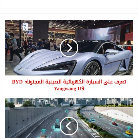
تعرف
على
السيارة
الكهربائية
الصينية
المجنونة:
BYD
Yangwang
U9
تعرف على السيارة الكهربائية الصينية المجنونة: BYD
Yangwang U9
تركيا
تختبر
الطريق
التكنولوجي
في
اسطنبول