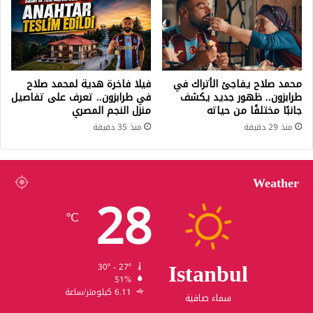
محمد صلاح يفاجئ الأتراك في
فيلا فاخرة هدية لمحمد صلاح
طرابزون.. ظهور جديد يكشف
في طرابزون.. تعرف على تفاصيل
جانبًا مختلفًا من حياته
منزل النجم المصري
منذ 29 دقيقة
منذ 35 دقيقة
Weather
28
℃
Istanbul
30º - 27º
51%
6.11 كيلومتر/ساعة
سماء صافية