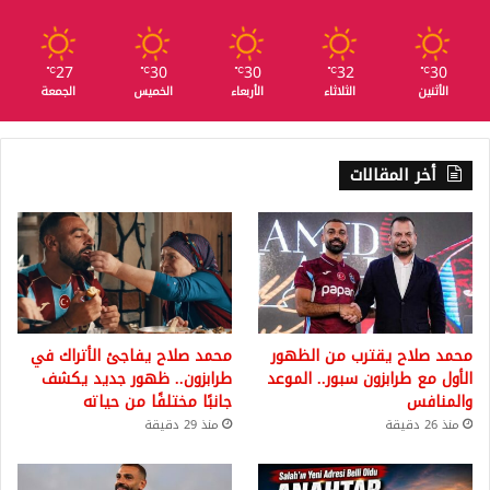
27
30
30
32
30
℃
℃
℃
℃
℃
الأثنين
الثلاثاء
الأربعاء
الخميس
الجمعة
أخر المقالات
محمد صلاح يقترب من الظهور
محمد صلاح يفاجئ الأتراك في
الأول مع طرابزون سبور.. الموعد
طرابزون.. ظهور جديد يكشف
والمنافس
جانبًا مختلفًا من حياته
منذ 26 دقيقة
منذ 29 دقيقة