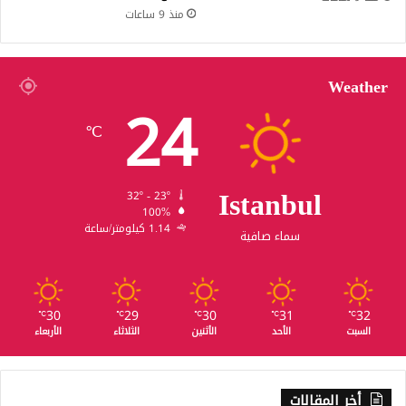
منذ 9 ساعات
Weather
24
℃
Istanbul
32º - 23º
100%
1.14 كيلومتر/ساعة
سماء صافية
30
29
30
31
32
℃
℃
℃
℃
℃
السبت
الأحد
الأثنين
الثلاثاء
الأربعاء
أخر المقالات