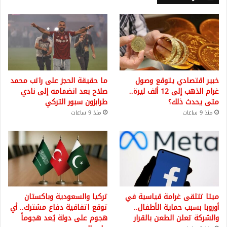
خبير اقتصادي يتوقع وصول
ما حقيقة الحجز على راتب محمد
غرام الذهب إلى 12 ألف ليرة..
صلاح بعد انضمامه إلى نادي
متى يحدث ذلك؟
طرابزون سبور التركي
منذ 9 ساعات
منذ 9 ساعات
ميتا تتلقى غرامة قياسية في
تركيا والسعودية وباكستان
أوروبا بسبب حماية الأطفال..
توقع اتفاقية دفاع مشترك.. أي
والشركة تعلن الطعن بالقرار
هجوم على دولة يُعد هجوماً