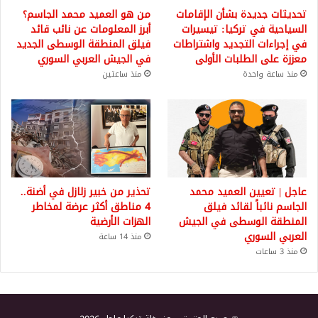
تحديثات جديدة بشأن الإقامات
من هو العميد محمد الجاسم؟
السياحية في تركيا: تيسيرات
أبرز المعلومات عن نائب قائد
في إجراءات التجديد واشتراطات
فيلق المنطقة الوسطى الجديد
معززة على الطلبات الأولى
في الجيش العربي السوري
منذ ساعة واحدة
منذ ساعتين
عاجل | تعيين العميد محمد
تحذير من خبير زلازل في أضنة..
الجاسم نائباً لقائد فيلق
4 مناطق أكثر عرضة لمخاطر
المنطقة الوسطى في الجيش
الهزات الأرضية
العربي السوري
منذ 14 ساعة
منذ 3 ساعات