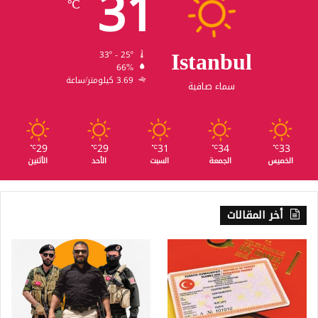
31
℃
Istanbul
33º - 25º
66%
3.69 كيلومتر/ساعة
سماء صافية
29
29
31
34
33
℃
℃
℃
℃
℃
الخميس
الجمعة
السبت
الأحد
الأثنين
أخر المقالات