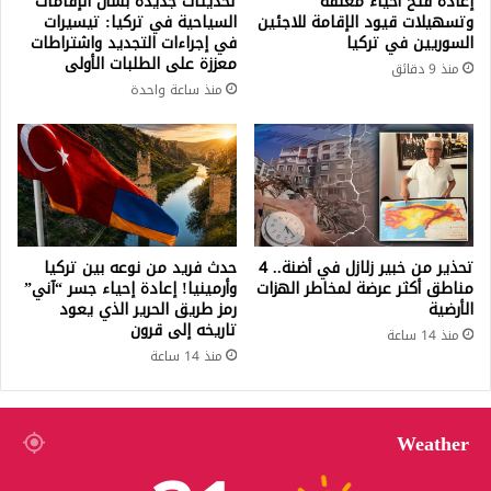
إعادة فتح أحياء مغلقة
تحديثات جديدة بشأن الإقامات
وتسهيلات قيود الإقامة للاجئين
السياحية في تركيا: تيسيرات
السوريين في تركيا
في إجراءات التجديد واشتراطات
معززة على الطلبات الأولى
منذ 9 دقائق
منذ ساعة واحدة
تحذير من خبير زلازل في أضنة.. 4
حدث فريد من نوعه بين تركيا
مناطق أكثر عرضة لمخاطر الهزات
وأرمينيا! إعادة إحياء جسر “آني”
الأرضية
رمز طريق الحرير الذي يعود
تاريخه إلى قرون
منذ 14 ساعة
منذ 14 ساعة
Weather