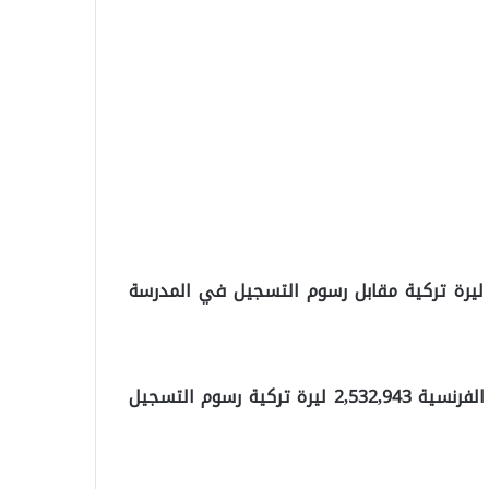
م تغريم مدرسة سانت بينوا الفرنسية بمبلغ 3,279,720 ليرة تركية مقابل رسوم التسجيل في المدرسة
وبلغت الغرامة المفروضة على مدرسة نوتردام دي سيون الفرنسية 2,532,943 ليرة تركية رسوم التسجيل