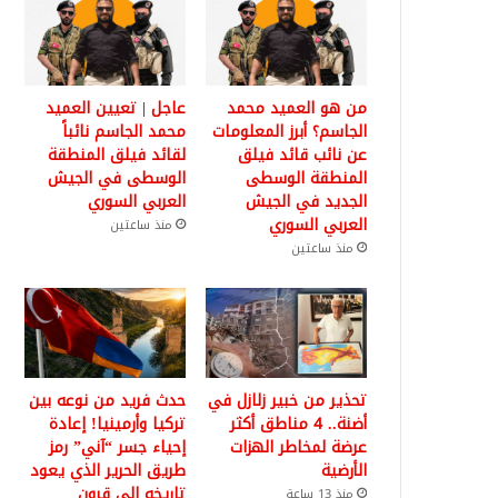
من هو العميد محمد
عاجل | تعيين العميد
الجاسم؟ أبرز المعلومات
محمد الجاسم نائباً
عن نائب قائد فيلق
لقائد فيلق المنطقة
المنطقة الوسطى
الوسطى في الجيش
الجديد في الجيش
العربي السوري
العربي السوري
منذ ساعتين
منذ ساعتين
تحذير من خبير زلازل في
حدث فريد من نوعه بين
أضنة.. 4 مناطق أكثر
تركيا وأرمينيا! إعادة
عرضة لمخاطر الهزات
إحياء جسر “آني” رمز
الأرضية
طريق الحرير الذي يعود
تاريخه إلى قرون
منذ 13 ساعة