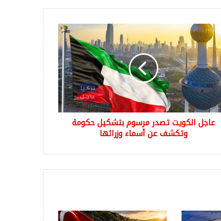
ل
ويت
ر
وم
كيل
مة
كشف
اء
عاجل الكويت تصدر مرسوم بتشكيل حكومة
ئها
وتكشف عن أسماء وزرائها