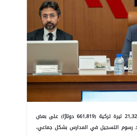
قررت هيئة المنافسة فرض غرامة إدارية قدرها 21,324,909 ليرة تركية (661,819 دولارًا) على بعض
يد رسوم التسجيل في المدارس بشكل جماعي،