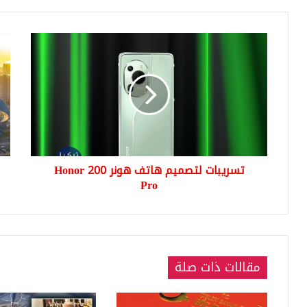
تسريبات
عاج
لتصميم
الك
هاتف
تصد
هونر
مرس
Honor
بتش
200
حكو
Pro
وت
عن
أسم
تسريبات لتصميم هاتف هونر Honor 200
وزرا
Pro
مقالات ذات صلة