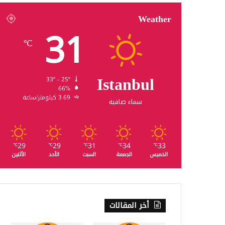
Weather
31
℃
Istanbul
33º - 25º
66%
3.69 كيلومتر/ساعة
سماء صافية
29
29
31
34
33
℃
℃
℃
℃
℃
الخميس
الجمعة
السبت
الأحد
الأثنين
أخر المقالات