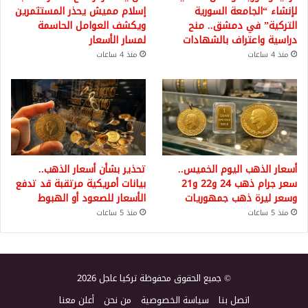
لإنشاء “الجامعة السورية
إسلام مميش يحذر المستثمرين
التركية” في دمشق.. منح
ويكشف العوامل الحاسمة
دراسية واعتراف بالشهادات
لمسار الأسعار
منذ 4 ساعات
منذ 4 ساعات
أسعار الذهب اليوم الخميس..
تحذير بشأن أسعار الذهب..
سعر جرام ذهب 24 و22 و21
بيانات أمريكية مرتقبة قد تدفع
وسعر ليرة ذهب جمهوريات
الأسعار للصعود أو الهبوط
منذ 5 ساعات
منذ 5 ساعات
© جميع الحقوق محفوظة تركيا عاجل 2026
اتصل بنا
سياسة الخصوصية
من نحن
أعلن معنا