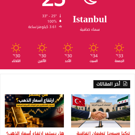
Istanbul
33º - 25º
100%
3.61 كيلومتر/ساعة
سماء صافية
30
30
30
34
33
℃
℃
℃
℃
℃
الجمعة
السبت
الأحد
الأثنين
الثلاثاء
أخر المقالات
تركيا وسوريا توقعان اتفاقية
هل يستمر ارتفاع أسعار الذهب؟