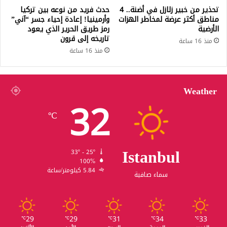
تحذير من خبير زلازل في أضنة.. 4
حدث فريد من نوعه بين تركيا
مناطق أكثر عرضة لمخاطر الهزات
وأرمينيا! إعادة إحياء جسر “آني”
الأرضية
رمز طريق الحرير الذي يعود
تاريخه إلى قرون
منذ 16 ساعة
منذ 16 ساعة
Weather
32
℃
Istanbul
33º - 25º
100%
5.84 كيلومتر/ساعة
سماء صافية
29
29
31
34
33
℃
℃
℃
℃
℃