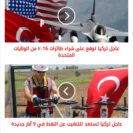
توقع
على
شراء
طائرات
F-
16
من
عاجل تركيا توقع على شراء طائرات F-16 من الولايات
الولايات
المتحدة
المتحدة
عاجل
تركيا
تستعد
للتنقيب
عن
النفط
في
9
آبار
عاجل تركيا تستعد للتنقيب عن النفط في 9 آبار جديدة
جديدة