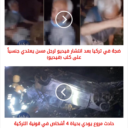
في
تركيا
بعد
انتشار
فيديو
لرجل
مسن
يعتدي
ضجة في تركيا بعد انتشار فيديو لرجل مسن يعتدي جنسياً
جنسياً
على
على كلب (فيديو)
كلب
(فيديو)
حادث
مروع
يودي
بحياة
4
أشخاص
في
قونية
التركية
حادث مروع يودي بحياة 4 أشخاص في قونية التركية