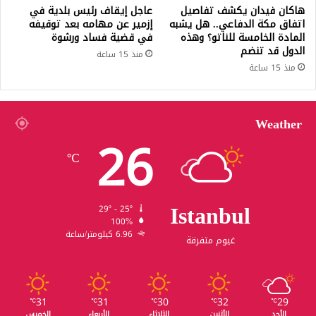
هاكان فيدان يكشف تفاصيل
عاجل إيقاف رئيس بلدية في
اتفاق مكة الدفاعي.. هل يشبه
إزمير عن مهامه بعد توقيفه
المادة الخامسة للناتو؟ وهذه
في قضية فساد ورشوة
الدول قد تنضم
منذ 15 ساعة
منذ 15 ساعة
Weather
26
℃
Istanbul
29º - 25º
100%
6.96 كيلومتر/ساعة
غيوم متفرقة
31
31
30
32
29
℃
℃
℃
℃
℃
الأحد
الأثنين
الثلاثاء
الأربعاء
الخميس