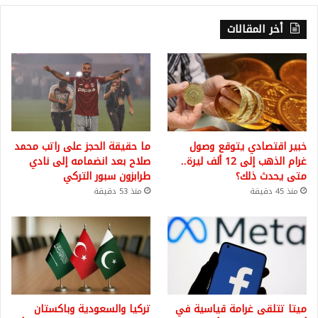
أخر المقالات
خبير اقتصادي يتوقع وصول
ما حقيقة الحجز على راتب محمد
غرام الذهب إلى 12 ألف ليرة..
صلاح بعد انضمامه إلى نادي
متى يحدث ذلك؟
طرابزون سبور التركي
منذ 45 دقيقة
منذ 53 دقيقة
ميتا تتلقى غرامة قياسية في
تركيا والسعودية وباكستان