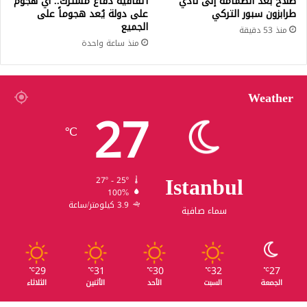
صلاح بعد انضمامه إلى نادي
اتفاقية دفاع مشترك.. أي هجوم
طرابزون سبور التركي
على دولة يُعد هجوماً على
الجميع
منذ 53 دقيقة
منذ ساعة واحدة
Weather
27
℃
Istanbul
27º - 25º
100%
3.9 كيلومتر/ساعة
سماء صافية
29
31
30
32
27
℃
℃
℃
℃
℃
الجمعة
السبت
الأحد
الأثنين
الثلاثاء