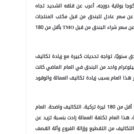
جا بولاية دوزجه، أعرب عن قلقه الشديد تجاه
 عن سعر عادل للبندق من قبل مكتب المنتجات
الزراعية (TMO). وصرّح موتي أوغلو قائلاً: “إذا تم الإعلان عن سعر شراء البندق من قبل TMO بأقل من 180
ا لحوالي 25 ألف طن من البندق سنويًا، تواجه تحديات كبيرة مع زيادة تكاليف
يلوغرام واحد من البندق في العام الماضي كانت
ر هذا العام بسبب زيادة تكاليف العمالة والوقود
“هذا العام نريد أن يكون السعر الذي ستعلنه TMO ليس أقل من 180 ليرة تركية. التكاليف واضحة. العام
 1 كيلوغرام من البندق 80 ليرة تركية. هذا العام تكلفة العمالة زادت بنسبة تزيد عن
ود زادت بنسبة تزيد عن 100%. جميع التكاليف من التقطيع وإزالة الفروع وآلة القصف