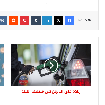
فيسبوك
‫X
لينكدإن
بينتيريست
شاركها
زيادة
6.5
على
ملي
البانزين
شخ
في
قد
منتصف
مات
الليلة
لا
تقل
الجو
حار
زيادة على البانزين في منتصف الليلة
وح