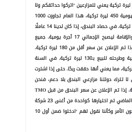
ادت بنسبة تزيد عن 100%. الإعلان عن سعر أقل من 180 ليرة تركية يعني للمزارعين ‘اتركوا حدائقكم ولا
تقوموا بهذا العمل’. العام الماضي كانت أجرة العامل اليومية 450 ليرة تركية، هذا العام تجاوزت 1000
ليرة تركية. حاليًا أجرة إزالة الفروع اليومية هي 1000 ليرة تركية. في حصاد البندق، إذا كان لدينا 14 عاملًا
من منطقة جنوب شرق، تُحسب أجرة القائد والطاهي والإقامة ليصبح الإجمالي 17 أجرة يومية. جميع
تكاليفنا المدخلة تزيد عن 100%. المزارعون سيخسرون إذا تم الإعلان عن سعر أقل من 180 ليرة تركية.
العام الماضي، قامت TMO بشراء البندق بـ80 ليرة تركية وطرحته للبيع بـ130 ليرة تركية. في السنة
رت البندق بـ50 ليرة تركية وباعته بـ125 ليرة تركية، مما يعني أنها حققت ربحًا. حتى إذا اشترت
تخسر. نأمل أن لا تترك دولتنا مزارعي البندق بلا دعم، فنحن
مكلفون بنقل مشاكل مزارعينا إلى المسؤولين في الدولة. إذا تم الإعلان عن سعر البندق من قبل TMO
بـ120 ليرة تركية، فإن الشركة التي اشترت البندق العام الماضي تم اختيارها كواحدة من أغنى 23 شركة
في العالم. إذا تم ارتكاب نفس الخطأ مرة أخرى، فسيكون الأمر وكأننا نقول لهم ‘ادخلوا ضمن أول 10