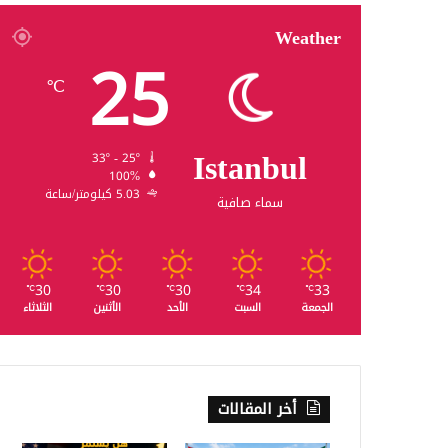
Weather
25
℃
Istanbul
33º - 25º
100%
5.03 كيلومتر/ساعة
سماء صافية
30
30
30
34
33
℃
℃
℃
℃
℃
الجمعة
السبت
الأحد
الأثنين
الثلاثاء
أخر المقالات