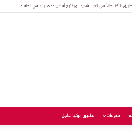
اقية لإنشاء “الجامعة السورية التركية” في دمشق.. منح دراسية واعتراف بالشهادات
لم
منوعات
تطبيق تركيا عاجل