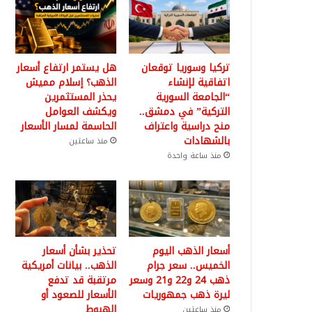
تركيا وسوريا توقعان
هل يستمر ارتفاع أسعار
اتفاقية لإنشاء
الذهب؟ إسلام مميش
“الجامعة السورية
يحذر المستثمرين
التركية” في دمشق..
ويكشف العوامل
منح دراسية واعتراف
الحاسمة لمسار الأسعار
بالشهادات
منذ ساعتين
منذ ساعة واحدة
أسعار الذهب اليوم
تحذير بشأن أسعار
الخميس.. سعر جرام
الذهب.. بيانات أمريكية
ذهب 24 و22 و21 وسعر
مرتقبة قد تدفع
ليرة ذهب جمهوريات
الأسعار للصعود أو
الهبوط
منذ ساعتين