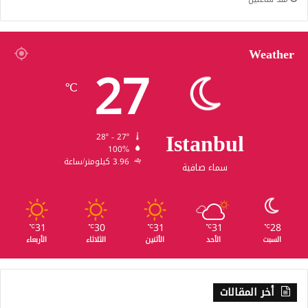
Weather
27
℃
Istanbul
28º - 27º
100%
3.96 كيلومتر/ساعة
سماء صافية
31
30
31
31
28
℃
℃
℃
℃
℃
السبت
الأحد
الأثنين
الثلاثاء
الأربعاء
أخر المقالات