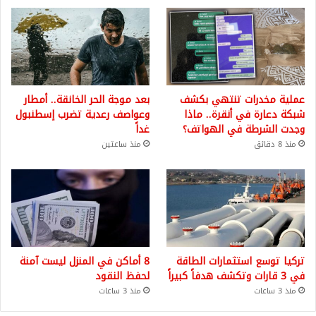
عملية مخدرات تنتهي بكشف
بعد موجة الحر الخانقة.. أمطار
شبكة دعارة في أنقرة.. ماذا
وعواصف رعدية تضرب إسطنبول
وجدت الشرطة في الهواتف؟
غداً
منذ 8 دقائق
منذ ساعتين
تركيا توسع استثمارات الطاقة
8 أماكن في المنزل ليست آمنة
في 3 قارات وتكشف هدفاً كبيراً
لحفظ النقود
منذ 3 ساعات
منذ 3 ساعات