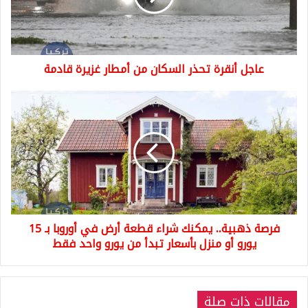
أمطار
غزيرة
قادمة
عاجل أنقرة تحذر السكان من أمطار غزيرة قادمة
فرصة
ذهبية..
يمكنك
شراء
قطعة
أرض
في
أوروبا
بـ
فرصة ذهبية.. يمكنك شراء قطعة أرض في أوروبا بـ 15
15
يورو
يورو أو منزل بأسعار تبدأ من يورو واحد فقط
أو
منزل
بأسعار
مقالات ذات صلة
تبدأ