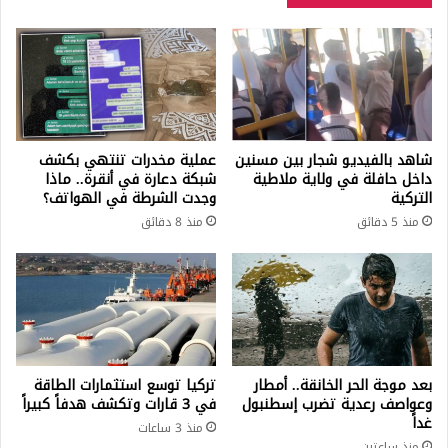
من
يورو
واحد
فقط
شاهد بالفيديو شجار بين مسنين
عملية مخدرات تنتهي بكشف
داخل حافلة في ولاية ملاطية
شبكة دعارة في أنقرة.. ماذا
التركية
وجدت الشرطة في الهواتف؟
منذ 5 دقائق
منذ 8 دقائق
بعد موجة الحر الخانقة.. أمطار
تركيا توسع استثمارات الطاقة
وعواصف رعدية تضرب إسطنبول
في 3 قارات وتكشف هدفاً كبيراً
غداً
منذ 3 ساعات
منذ ساعتين