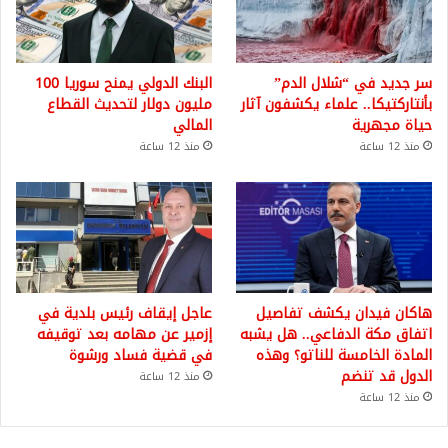
سر جديد في “شلال الدم”
البنك الدولي يمنح سوريا 100
بأنتاركتيكا.. علماء يكشفون آثار
مليون دولار لتحديث القطاع
حياة مجهرية
المالي
منذ 12 ساعة
منذ 12 ساعة
هاكان فيدان يكشف تفاصيل
عاجل إيقاف رئيس بلدية في
اتفاق مكة الدفاعي.. هل يشبه
إزمير عن مهامه بعد توقيفه
المادة الخامسة للناتو؟ وهذه
في قضية فساد ورشوة
الدول قد تنضم
منذ 12 ساعة
منذ 12 ساعة