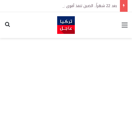
بعد 22 شهراً.. الصين تنفذ أقوى عملية شراء للذهب منذ أكتوبر 2023
القائمة
اكت