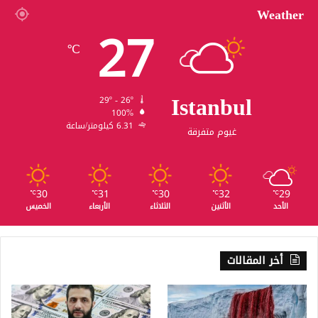
Weather
27
℃
Istanbul
29º - 26º
100%
6.31 كيلومتر/ساعة
غيوم متفرقة
30
31
30
32
29
℃
℃
℃
℃
℃
الأحد
الأثنين
الثلاثاء
الأربعاء
الخميس
أخر المقالات