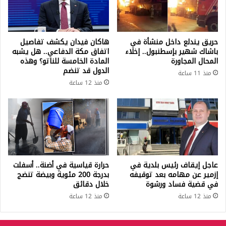
حريق يندلع داخل منشأة في
هاكان فيدان يكشف تفاصيل
باشاك شهير بإسطنبول.. إخلاء
اتفاق مكة الدفاعي.. هل يشبه
المحال المجاورة
المادة الخامسة للناتو؟ وهذه
الدول قد تنضم
منذ 11 ساعة
منذ 12 ساعة
عاجل إيقاف رئيس بلدية في
حرارة قياسية في أضنة.. أسفلت
إزمير عن مهامه بعد توقيفه
بدرجة 200 مئوية وبيضة تنضج
في قضية فساد ورشوة
خلال دقائق
منذ 12 ساعة
منذ 12 ساعة