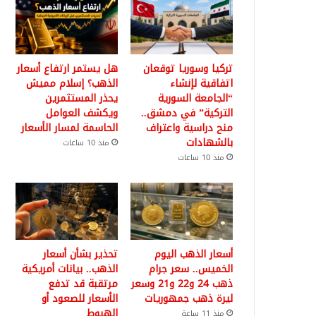
تركيا وسوريا توقعان
هل يستمر ارتفاع أسعار
اتفاقية لإنشاء
الذهب؟ إسلام مميش
“الجامعة السورية
يحذر المستثمرين
التركية” في دمشق..
ويكشف العوامل
منح دراسية واعتراف
الحاسمة لمسار الأسعار
بالشهادات
منذ 10 ساعات
منذ 10 ساعات
أسعار الذهب اليوم
تحذير بشأن أسعار
الخميس.. سعر جرام
الذهب.. بيانات أمريكية
ذهب 24 و22 و21 وسعر
مرتقبة قد تدفع
ليرة ذهب جمهوريات
الأسعار للصعود أو
الهبوط
منذ 11 ساعة