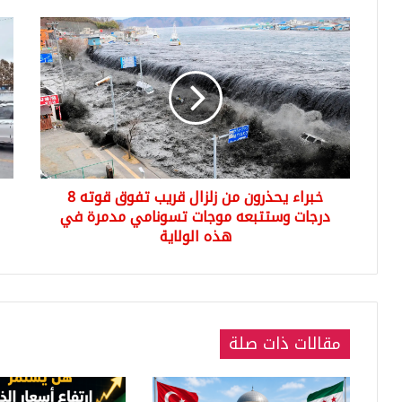
خبراء
معا
يحذرون
الس
من
في
زلزال
تركي
قريب
024
تفوق
-
قوته
8
نظا
درجات
جدي
خبراء يحذرون من زلزال قريب تفوق قوته 8
وستتبعه
لمع
موجات
درجات وستتبعه موجات تسونامي مدمرة في
الس
تسونامي
في
هذه الولاية
مدمرة
تركي
في
هذه
الولاية
مقالات ذات صلة