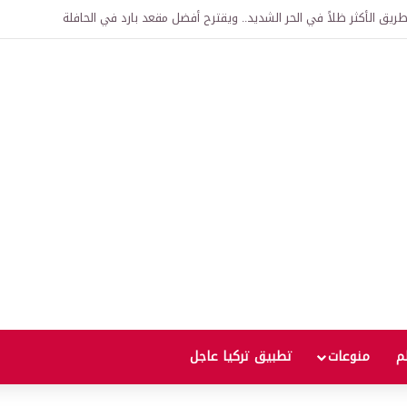
اقية لإنشاء “الجامعة السورية التركية” في دمشق.. منح دراسية واعتراف بالشهادات
لم
منوعات
تطبيق تركيا عاجل