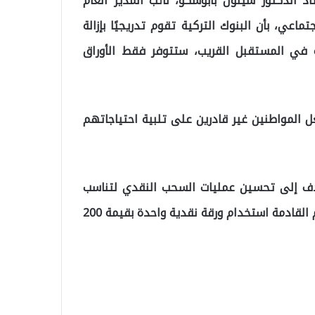
 الدكتور شينول بابوشكو، نائب المدير العام
اعي، بأن البنوك التركية تقوم تدريجيًا بإزالة
نه في المستقبل القريب، ستتوفر فقط الأوراق
ل المواطنين غير قادرين على تلبية احتياجاتهم
دف إلى تحسين عمليات السحب النقدي لتناسب
الظروف الاقتصادية الراهنة. ومن المتوقع أن تشهد الأيام القادمة استخدام ورقة نقدية واحدة بقيمة 200