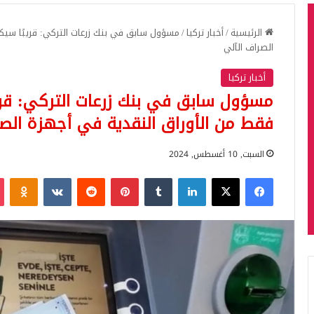
الرئيسية
/
أخبار تركيا
/
الصراف الآلي
أخبار تركيا
فقط من الأوراق النقدية في أجهزة الصر
السبت, 10 أغسطس, 2024
فيسبوك
‫X
لينكدإن
بينتيريست
iki