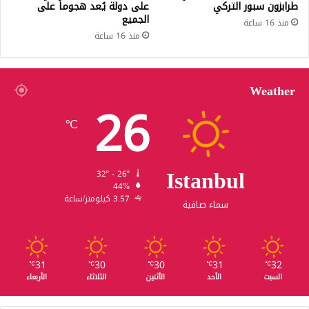
طرابزون سبور التركي
على دولة يُعد هجوماً على
الجميع
منذ 16 ساعة
منذ 16 ساعة
Weather
26
℃
Istanbul
32º - 26º
44%
3.57 كيلومتر/ساعة
سماء صافية
31
30
30
31
32
℃
℃
℃
℃
℃
السبت
الأحد
الأثنين
الثلاثاء
الأربعاء