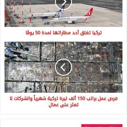
لمدة
50
يومًا
تركيا تغلق أحد مطاراتها لمدة 50 يومًا
فرص
عمل
براتب
150
ألف
ليرة
تركية
شهرياً
والشركات
فرص عمل براتب 150 ألف ليرة تركية شهرياً والشركات لا
لا
تعثر
تعثر على عمال
على
عمال