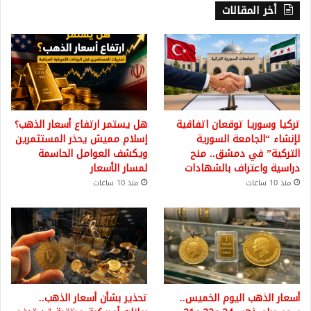
أخر المقالات
تركيا وسوريا توقعان اتفاقية
هل يستمر ارتفاع أسعار الذهب؟
لإنشاء “الجامعة السورية
إسلام مميش يحذر المستثمرين
التركية” في دمشق.. منح
ويكشف العوامل الحاسمة
دراسية واعتراف بالشهادات
لمسار الأسعار
منذ 10 ساعات
منذ 10 ساعات
أسعار الذهب اليوم الخميس..
تحذير بشأن أسعار الذهب..