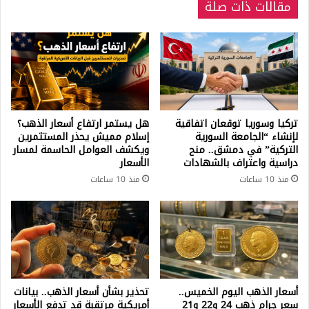
مقالات ذات صلة
تركيا وسوريا توقعان اتفاقية
هل يستمر ارتفاع أسعار الذهب؟
لإنشاء “الجامعة السورية
إسلام مميش يحذر المستثمرين
التركية” في دمشق.. منح
ويكشف العوامل الحاسمة لمسار
دراسية واعتراف بالشهادات
الأسعار
منذ 10 ساعات
منذ 10 ساعات
أسعار الذهب اليوم الخميس..
تحذير بشأن أسعار الذهب.. بيانات
سعر جرام ذهب 24 و22 و21
أمريكية مرتقبة قد تدفع الأسعار