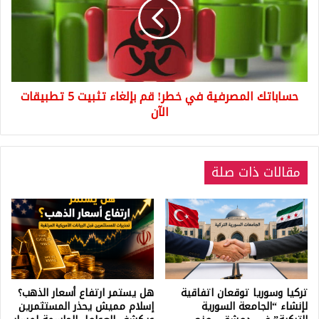
خطر!
قم
بإلغاء
تثبيت
5
تطبيقات
حساباتك المصرفية في خطر! قم بإلغاء تثبيت 5 تطبيقات
الآن
الآن
مقالات ذات صلة
تركيا وسوريا توقعان اتفاقية
هل يستمر ارتفاع أسعار الذهب؟
لإنشاء “الجامعة السورية
إسلام مميش يحذر المستثمرين