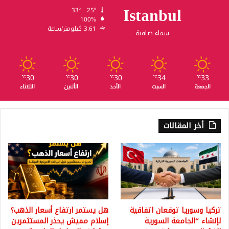
Istanbul
33º - 25º
100%
3.61 كيلومتر/ساعة
سماء صافية
30
30
30
34
33
℃
℃
℃
℃
℃
الجمعة
السبت
الأحد
الأثنين
الثلاثاء
أخر المقالات
تركيا وسوريا توقعان اتفاقية
هل يستمر ارتفاع أسعار الذهب؟
لإنشاء “الجامعة السورية
إسلام مميش يحذر المستثمرين