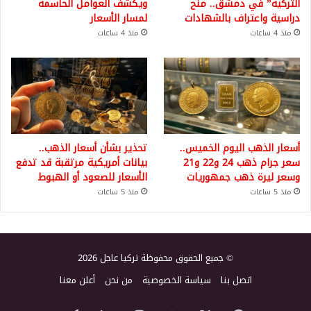
التركية” في دمشق.. منح
ويكشف العوامل الحاسمة
دراسية واعتراف بالشهادات
لمسار الأسعار
منذ 4 ساعات
منذ 4 ساعات
أسعار الذهب اليوم الخميس..
تحذير بشأن أسعار الذهب..
سعر جرام ذهب 24 و22 و21
بيانات أمريكية مرتقبة قد تدفع
وسعر ليرة ذهب جمهوريات
الأسعار للصعود أو الهبوط
منذ 5 ساعات
منذ 5 ساعات
© جميع الحقوق محفوظة تركيا عاجل 2026
اتصل بنا
سياسة الخصوصية
من نحن
أعلن معنا