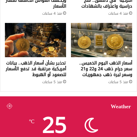
التركية” في دمشق.. منح
ويكشف العوامل الحاسمة لمسار
دراسية واعتراف بالشهادات
الأسعار
منذ 4 ساعات
منذ 4 ساعات
أسعار الذهب اليوم الخميس..
تحذير بشأن أسعار الذهب.. بيانات
سعر جرام ذهب 24 و22 و21
أمريكية مرتقبة قد تدفع الأسعار
وسعر ليرة ذهب جمهوريات
للصعود أو الهبوط
منذ 5 ساعات
منذ 5 ساعات
Weather
25
℃